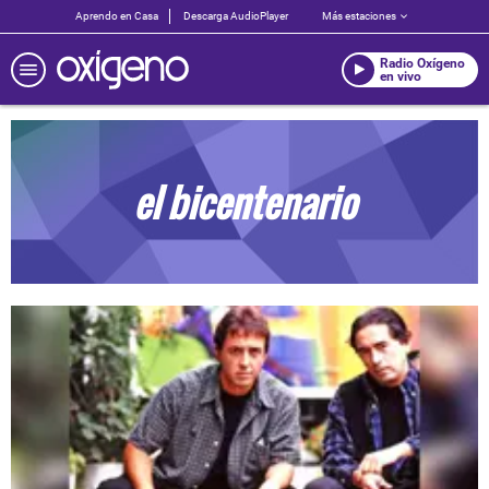
Aprendo en Casa
Descarga AudioPlayer
Más estaciones
Radio Oxígeno
en vivo
el bicentenario