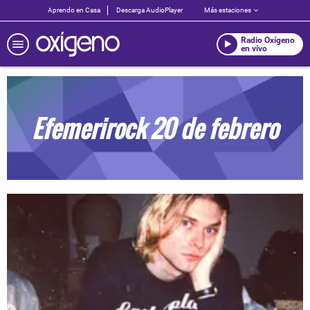
Aprendo en Casa
Descarga AudioPlayer
Más estaciones
Radio Oxígeno
en vivo
Efemerirock 20 de febrero