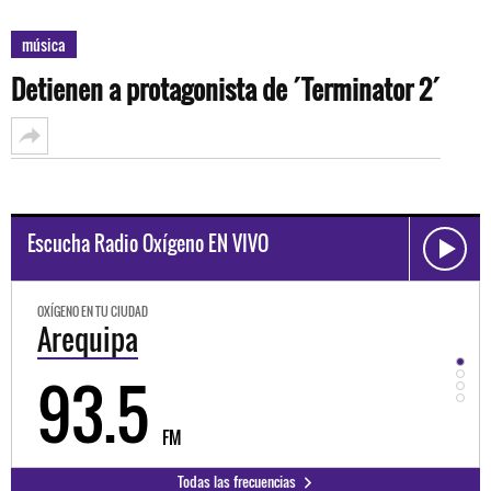
música
Detienen a protagonista de ´Terminator 2´
Escucha Radio Oxígeno EN VIVO
OXÍGENO EN TU CIUDAD
OXÍGEN
Arequipa
Tru
93.5
9
FM
Todas las frecuencias