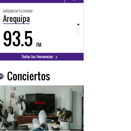
OXÍGENO EN TU CIUDAD
OXÍGENO EN TU CIUDAD
Arequipa
Trujillo
93.5
98.3
FM
FM
Todas las frecuencias
Conciertos