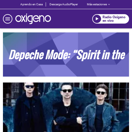
Aprendo en Casa
Descarga AudioPlayer
Más estaciones
Radio Oxígeno
en vivo
Depeche Mode: “Spirit in the
Forest”