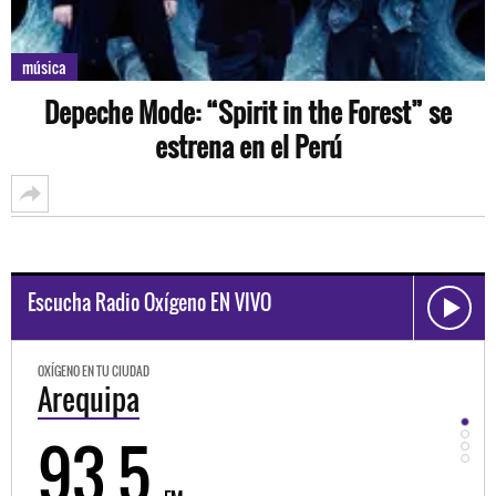
música
Depeche Mode: “Spirit in the Forest” se
estrena en el Perú
Escucha Radio Oxígeno EN VIVO
OXÍGENO EN TU CIUDAD
OXÍGEN
Arequipa
Tru
93.5
9