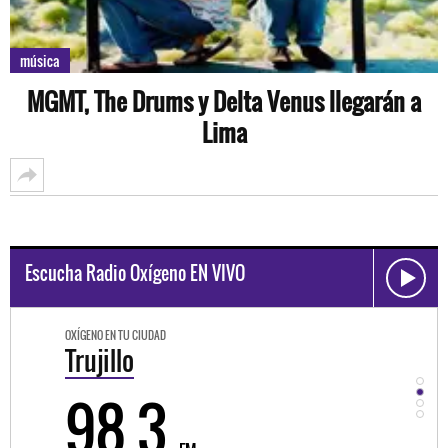
música
MGMT, The Drums y Delta Venus llegarán a
Lima
Escucha Radio Oxígeno EN VIVO
OXÍGENO EN TU CIUDAD
OXÍGEN
Trujillo
Hu
98.3
9