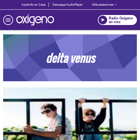
Aprendo en Casa
Descarga AudioPlayer
Más estaciones
Radio Oxígeno
en vivo
delta venus