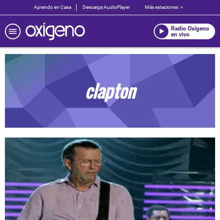
Aprendo en Casa
Descarga AudioPlayer
Más estaciones
Radio Oxígeno
en vivo
clapton