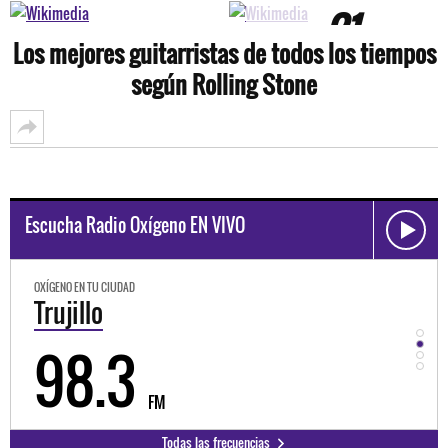
+21
Los mejores guitarristas de todos los tiempos
fotos
según Rolling Stone
Escucha Radio Oxígeno EN VIVO
OXÍGENO EN TU CIUDAD
OXÍGEN
Trujillo
Hu
98.3
9
FM
Todas las frecuencias