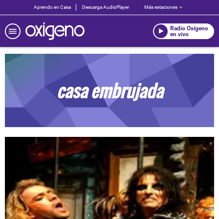
Aprendo en Casa
Descarga AudioPlayer
Más estaciones
Radio Oxígeno
en vivo
casa embrujada