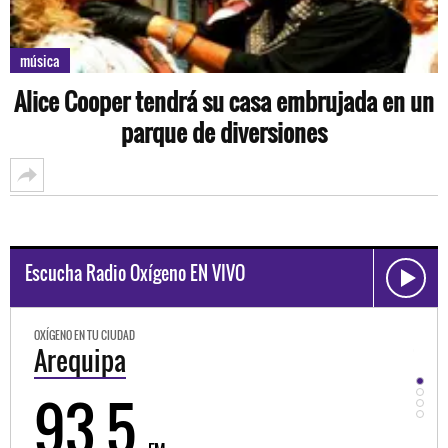
música
Alice Cooper tendrá su casa embrujada en un
parque de diversiones
Escucha Radio Oxígeno EN VIVO
OXÍGENO EN TU CIUDAD
OXÍGEN
Arequipa
Tru
93.5
9