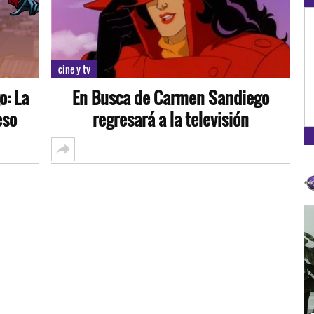
OXÍGENO EN TU CIUDAD
Arequipa
cine y tv
93.5
o: La
En Busca de Carmen Sandiego
FM
eso
regresará a la televisión