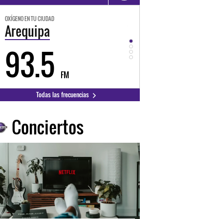
OXÍGENO EN TU CIUDAD
OXÍGENO EN TU CIUDAD
Trujillo
Huancayo
98.3
94.3
FM
FM
Todas las frecuencias
Conciertos