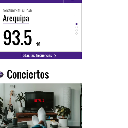
OXÍGENO EN TU CIUDAD
OXÍGENO EN TU CI
Trujillo
Huanca
98.3
94.
FM
Todas las frecuencias
Conciertos