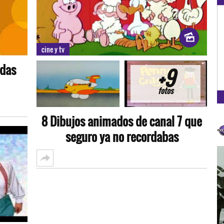
OXÍGENO EN TU CIUDAD
Arequipa
cine y tv
93.5
adas
+9
FM
fotos
8 Dibujos animados de canal 7 que
seguro ya no recordabas