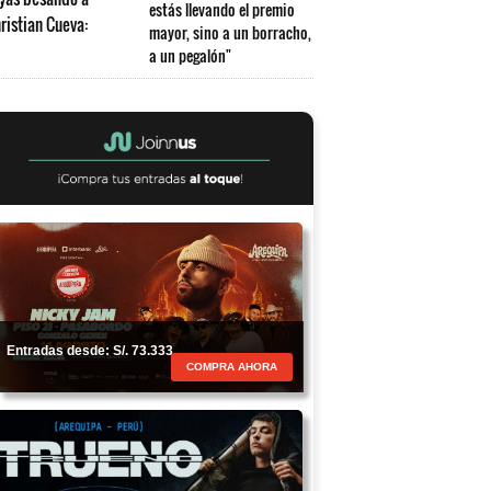
estás llevando el premio
mayor, sino a un borracho,
a un pegalón"
Entradas desde: S/. 73.333
COMPRA AHORA