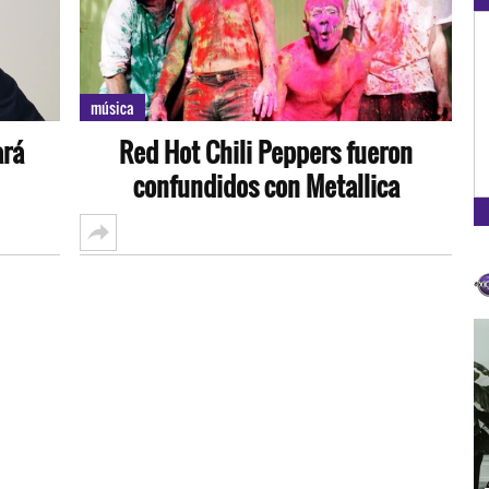
OXÍGENO EN TU CIUDAD
Arequipa
música
93.5
ará
Red Hot Chili Peppers fueron
FM
confundidos con Metallica