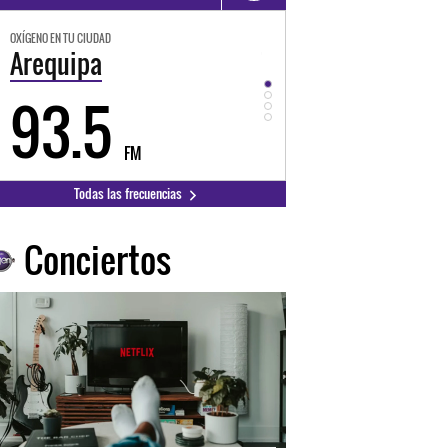
OXÍGENO EN TU CIUDAD
OXÍGENO EN TU CIUDAD
Trujillo
Huancayo
98.3
94.3
FM
FM
Todas las frecuencias
Conciertos