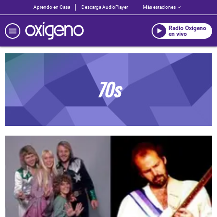
Aprendo en Casa
Descarga AudioPlayer
Más estaciones
Radio Oxígeno
en vivo
70s