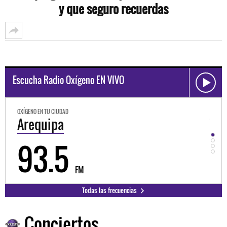
y que seguro recuerdas
Escucha Radio Oxígeno EN VIVO
OXÍGENO EN TU CIUDAD
OXÍGEN
Trujillo
Hu
98.3
9
FM
Todas las frecuencias
Conciertos