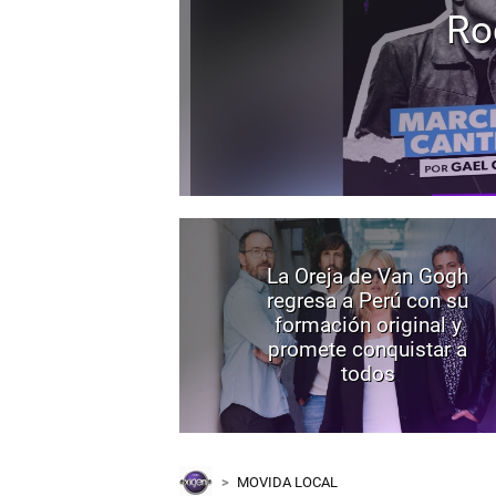
Ro
La Oreja de Van Gogh
regresa a Perú con su
formación original y
promete conquistar a
todos
MOVIDA LOCAL