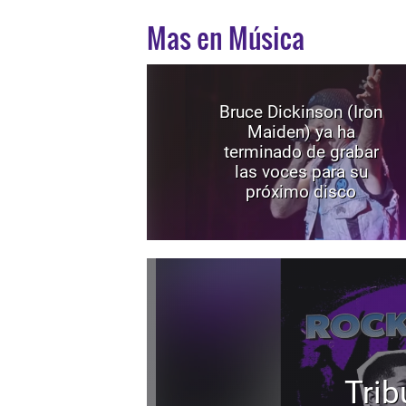
Mas en Música
Bruce Dickinson (Iron
Maiden) ya ha
terminado de grabar
las voces para su
próximo disco
Trib