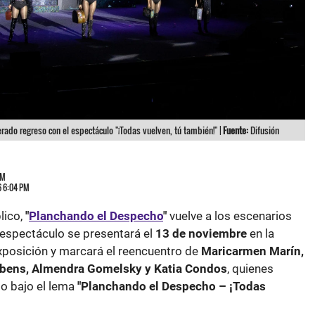
ado regreso con el espectáculo "¡Todas vuelven, tú también!" |
Fuente:
Difusión
PM
6 6:04 PM
lico,
"
Planchando el Despecho
"
vuelve a los escenarios
espectáculo se presentará el
13 de noviembre
en la
xposición y marcará el reencuentro de
Maricarmen Marín,
ribens, Almendra Gomelsky y Katia Condos
, quienes
io bajo el lema
"Planchando el Despecho – ¡Todas