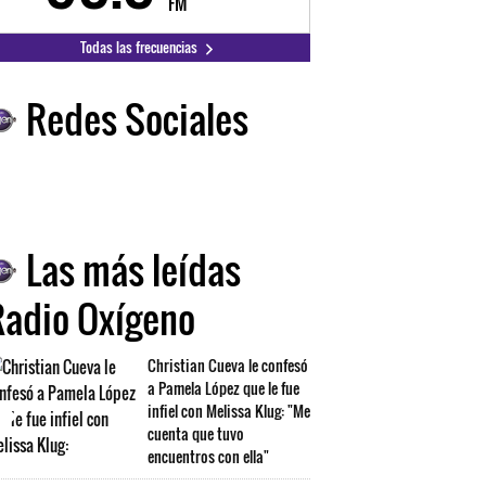
FM
FM
Todas las frecuencias
Redes Sociales
Las más leídas
Radio Oxígeno
Christian Cueva le confesó
a Pamela López que le fue
infiel con Melissa Klug: "Me
cuenta que tuvo
encuentros con ella"