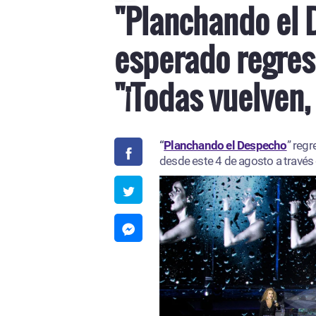
"Planchando el 
esperado regres
"¡Todas vuelven,
“
Planchando el Despecho
” regr
desde este 4 de agosto a través