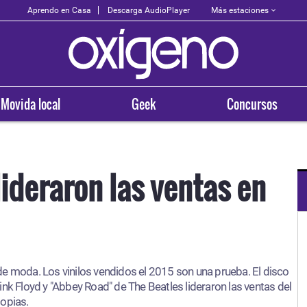
Más estaciones
Aprendo en Casa
Descarga AudioPlayer
Movida local
Geek
Concursos
 lideraron las ventas en
OXÍGENO EN TU CIUDAD
Arequipa
e moda. Los vinilos vendidos el 2015 son una prueba. El disco
93.5
ink Floyd y "Abbey Road" de The Beatles lideraron las ventas del
opias.