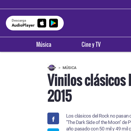
Descarga
AudioPlayer
Música
Cine y TV
MÚSICA
Vinilos clásicos
2015
Los clásicos del Rock no pasan d
"The Dark Side of the Moon" de P
año pasado con 50 mil y 49 mil c