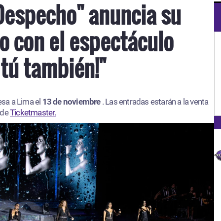
Despecho" anuncia su
o con el espectáculo
 tú también!"
esa a Lima el
13 de noviembre
. Las entradas estarán a la venta
 de
Ticketmaster.