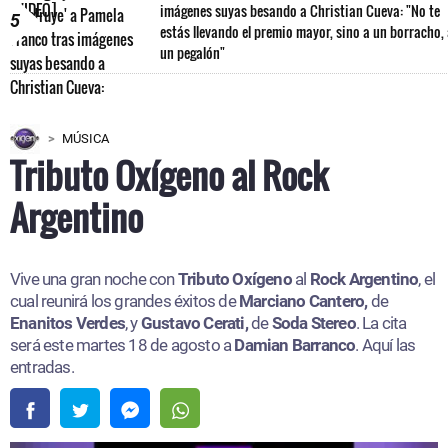
imágenes suyas besando a Christian Cueva: "No te
5
estás llevando el premio mayor, sino a un borracho,
un pegalón"
MÚSICA
Tributo Oxígeno al Rock
Argentino
Vive una gran noche con
Tributo Oxígeno
al
Rock Argentino
, el
cual reunirá los grandes éxitos de
Marciano Cantero,
de
Enanitos Verdes
, y
Gustavo Cerati,
de
Soda Stereo
. La cita
será este martes 18 de agosto a
Damian Barranco
. Aquí las
entradas.​