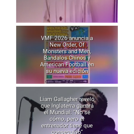
VMF 2026 anuncia a
New Order, Of
Monsters and Men,
Bandalos Chinos y
American Football en
su nueva edición
Liam Gallagher reveló
que Inglaterra ganará
el Mundial: “No sé
cómo, pero el
entrenador tiene que
conseguirlo”