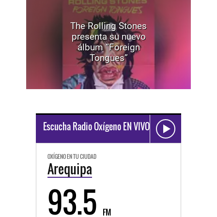
The Rolling Stones
presenta su nuevo
álbum “Foreign
Tongues”
Escucha Radio Oxígeno EN VIVO
OXÍGENO EN TU CIUDAD
Arequipa
93.5
FM