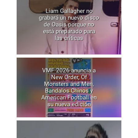
Liam Gallagher no
grabará un nuevo disco
de Oasis porque no
está preparado para
las críticas
VMF 2026 anuncia a
New Order, Of
Monsters and Men,
Bandalos Chinos y
American Football en
su nueva edición