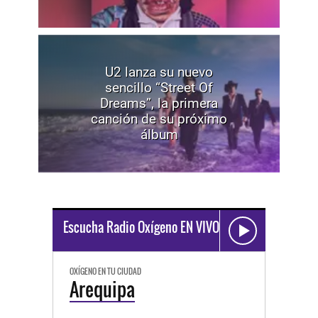
U2 lanza su nuevo
sencillo “Street Of
Dreams”, la primera
canción de su próximo
álbum
Escucha Radio Oxígeno EN VIVO
OXÍGENO EN TU CIUDAD
Arequipa