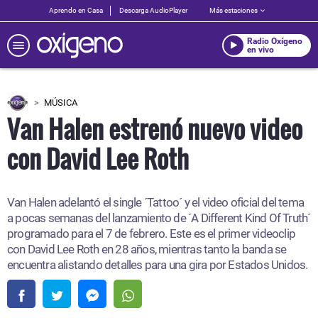
Aprendo en Casa
Descarga AudioPlayer
Más estaciones
Radio Oxígeno
en vivo
MÚSICA
Van Halen estrenó nuevo video
con David Lee Roth
Van Halen adelantó el single ´Tattoo´ y el video oficial del tema
a pocas semanas del lanzamiento de ´A Different Kind Of Truth´
programado para el 7 de febrero. Este es el primer videoclip
con David Lee Roth en 28 años, mientras tanto la banda se
encuentra alistando detalles para una gira por Estados Unidos.