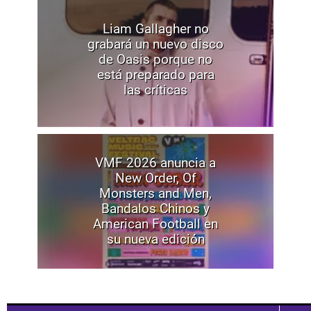
Liam Gallagher no
grabará un nuevo disco
de Oasis porque no
está preparado para
las críticas
VMF 2026 anuncia a
New Order, Of
Monsters and Men,
Bandalos Chinos y
American Football en
su nueva edición