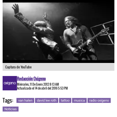
Captura de YouTube
Redacción Oxigeno
Miércoles, 11 De Enero 2012 8:13 AM
Actualizado el 14 de abril del 2016 5:53 PM
Tags:
van halen
david lee roth
tattoo
musica
radio oxigeno
Noticias