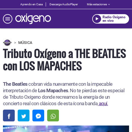
Aprendo en Casa
Descarga AudioPlayer
Más estaciones
Radio Oxígeno
en vivo
MÚSICA
Tributo Oxígeno a THE BEATLES
con LOS MAPACHES
The Beatles
cobran vida nuevamente con la impecable
interpretación de
Los Mapaches
. No te pierdas este especial
de Tributo Oxígeno donde recreamos la energía de un
concierto real con clásicos de esta ícona banda
aquí
.