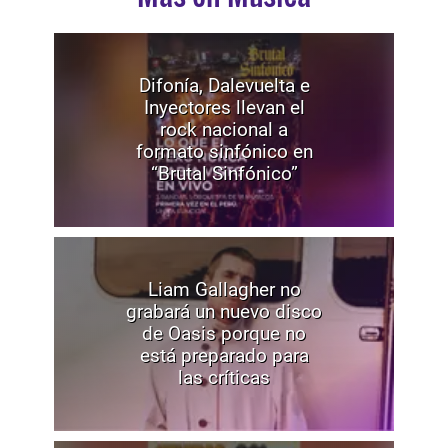
Difonía, Dalevuelta e
Inyectores llevan el
rock nacional a
formato sinfónico en
“Brutal Sinfónico”
Liam Gallagher no
grabará un nuevo disco
de Oasis porque no
está preparado para
las críticas