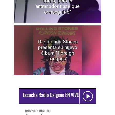
cómo, pero el
entrenador tiene que
conseguirlo”
The Rolling Stones
presenta su nuevo
álbum “Foreign
Tongues”
Escucha Radio Oxígeno EN VIVO
OXÍGENO EN TU CIUDAD