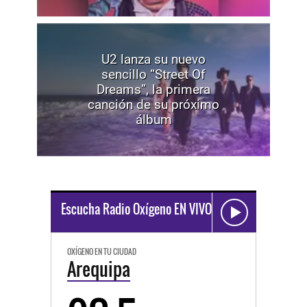
U2 lanza su nuevo
sencillo “Street Of
Dreams”, la primera
canción de su próximo
álbum
Escucha Radio Oxígeno EN VIVO
OXÍGENO EN TU CIUDAD
Arequipa