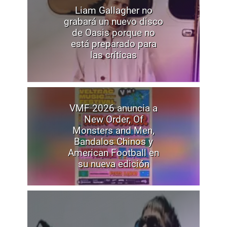
Liam Gallagher no
grabará un nuevo disco
de Oasis porque no
está preparado para
las críticas
VMF 2026 anuncia a
New Order, Of
Monsters and Men,
Bandalos Chinos y
American Football en
su nueva edición