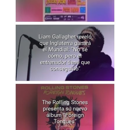
Liam Gallagher reveló
que Inglaterra ganará
el Mundial: “No sé
cómo, pero el
entrenador tiene que
conseguirlo”
The Rolling Stones
presenta su nuevo
álbum “Foreign
Tongues”