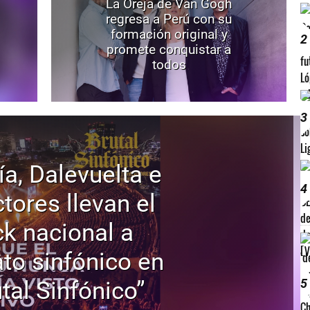
La Oreja de Van Gogh
regresa a Perú con su
formación original y
2
promete conquistar a
todos
3
ía, Dalevuelta e
4
tores llevan el
ck nacional a
to sinfónico en
5
tal Sinfónico”