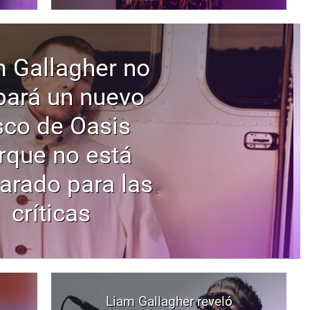
 Gallagher no
bará un nuevo
sco de Oasis
rque no está
arado para las
críticas
Liam Gallagher reveló