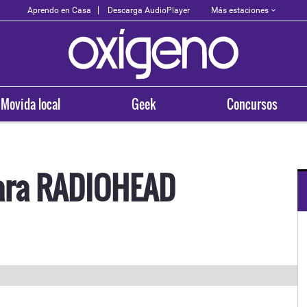
Más estaciones
Aprendo en Casa
Descarga AudioPlayer
Movida local
Geek
Concursos
ara RADIOHEAD
OXÍGENO EN TU CIUDAD
Arequipa
93.5