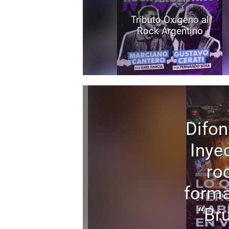
Tributo Oxígeno al
Rock Argentino
Difon
Inyec
ro
forma
“Bru