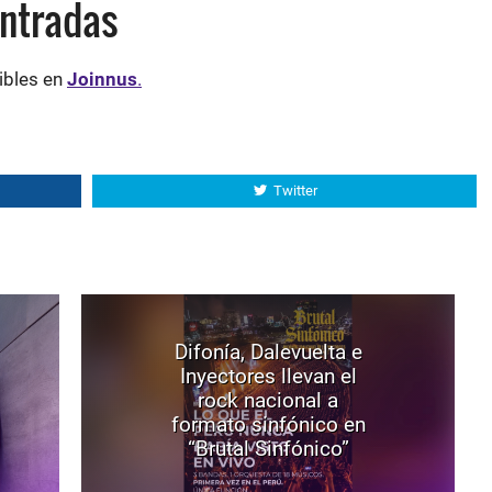
entradas
ibles en
Joinnus
.
Twitter
Difonía, Dalevuelta e
Inyectores llevan el
rock nacional a
formato sinfónico en
“Brutal Sinfónico”