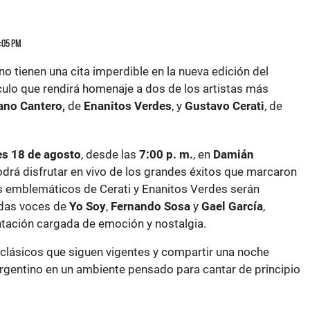
4:05 PM
o tienen una cita imperdible en la nueva edición del
culo que rendirá homenaje a dos de los artistas más
ano Cantero,
de
Enanitos Verdes
, y
Gustavo Cerati
, de
s 18 de agosto
, desde las
7:00 p. m.
, en
Damián
odrá disfrutar en vivo de los grandes éxitos que marcaron
s emblemáticos de Cerati y Enanitos Verdes serán
adas voces de
Yo Soy
,
Fernando Sosa
y
Gael García
,
tación cargada de emoción y nostalgia.
 clásicos que siguen vigentes y compartir una noche
argentino en un ambiente pensado para cantar de principio