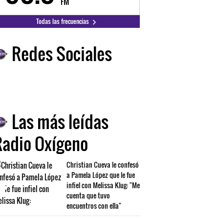
FM
FM
Todas las frecuencias
Redes Sociales
Las más leídas
Radio Oxígeno
Christian Cueva le confesó
a Pamela López que le fue
infiel con Melissa Klug: "Me
cuenta que tuvo
encuentros con ella"