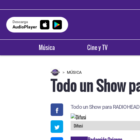
Descarga
AudioPlayer
Música
Cine y TV
MÚSICA
Todo un Show p
Todo un Show para RADIOHEAD
Difusi
Redacción Oxigeno