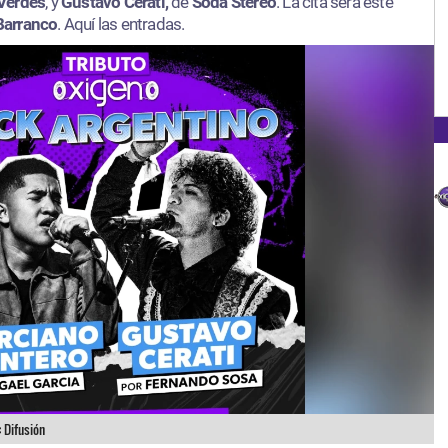
Verdes
, y
Gustavo Cerati,
de
Soda Stereo
. La cita será este
Barranco
. Aquí las entradas.​
:
Difusión