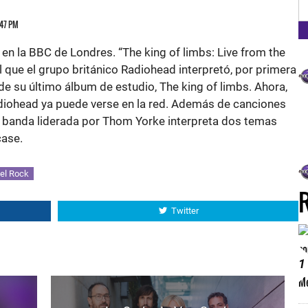
FM
:47 PM
ó en la BBC de Londres. “The king of limbs: Live from the
 que el grupo británico Radiohead interpretó, por primera
 de su último álbum de estudio, The king of limbs. Ahora,
iohead ya puede verse en la red. Además de canciones
la banda liderada por Thom Yorke interpreta dos temas
case.
el Rock
Twitter
1