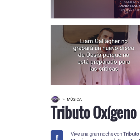
Liam Gallagher no
grabará un nuevo disco
de Oasis porque no
está preparado para
las críticas
MÚSICA
Tributo Oxígeno 
Vive una gran noche con
Tributo