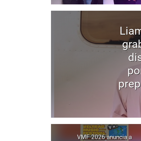
Liam
gra
di
po
prep
VMF 2026 anuncia a