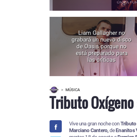
Liam Gallagher no
grabará un nuevo disco
de Oasis porque no
está preparado para
las críticas
MÚSICA
Tributo Oxígeno 
Vive una gran noche con
Tributo
Marciano Cantero,
de
Enanitos 
martes 18 de agosto a
Damian 