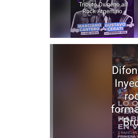
Tributo Oxígeno al
Rock Argentino
Difon
Inyec
ro
forma
“Bru