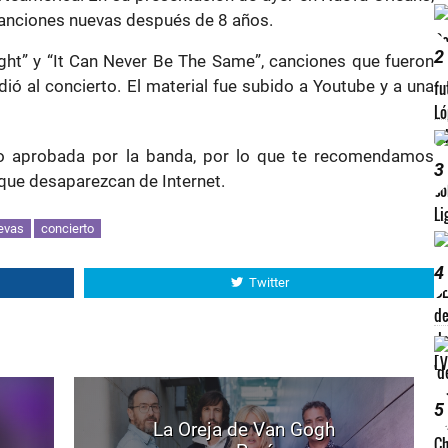
canciones nuevas después de 8 años.
2
ight” y “It Can Never Be The Same”, canciones que fueron
ió al concierto. El material fue subido a Youtube y a una
ido aprobada por la banda, por lo que te recomendamos
3
que desaparezcan de Internet.
evas
concierto
4
Twitter
5
La Oreja de Van Gogh