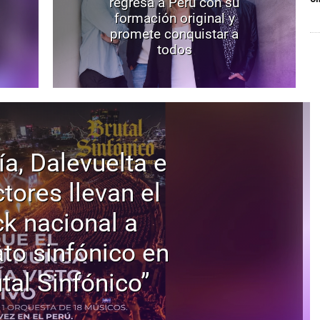
regresa a Perú con su
formación original y
promete conquistar a
todos
ía, Dalevuelta e
tores llevan el
ck nacional a
to sinfónico en
tal Sinfónico”