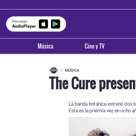
Descarga
AudioPlayer
Música
Cine y TV
MÚSICA
The Cure presen
La banda británica estrenó dos 
Esta es la priemra vez en ocho 