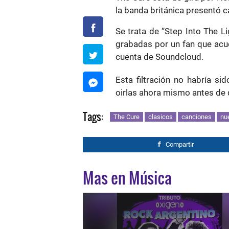
la banda británica presentó 
Se trata de “Step Into The L
grabadas por un fan que acud
cuenta de Soundcloud.
Esta filtración no habría s
oirlas ahora mismo antes de 
Tags:
The Cure
clasicos
canciones
nu
Compartir
Mas en Música