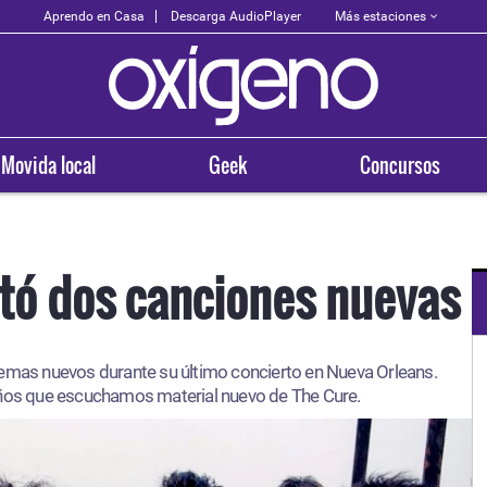
Más estaciones
Aprendo en Casa
Descarga AudioPlayer
Movida local
Geek
Concursos
tó dos canciones nuevas
OXÍGENO EN TU CIUDAD
temas nuevos durante su último concierto en Nueva Orleans.
Arequipa
años que escuchamos material nuevo de The Cure.
93.5