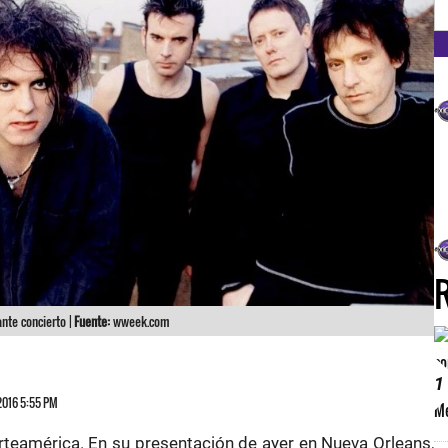
FM
te concierto |
Fuente:
wweek.com
1
 2016 5:55 PM
rteamérica. En su presentación de ayer en Nueva Orleans,