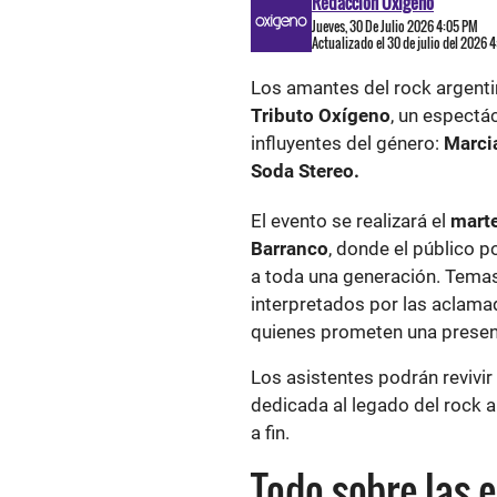
Redacción Oxigeno
Jueves, 30 De Julio 2026 4:05 PM
Actualizado el 30 de julio del 2026 
Los amantes del rock argentin
Tributo Oxígeno
, un espectá
influyentes del género:
Marci
Soda Stereo.
El evento se realizará el
marte
Barranco
, donde el público p
a toda una generación. Tema
interpretados por las aclam
quienes prometen una presen
Los asistentes podrán revivir
dedicada al legado del rock 
a fin.
Todo sobre las 