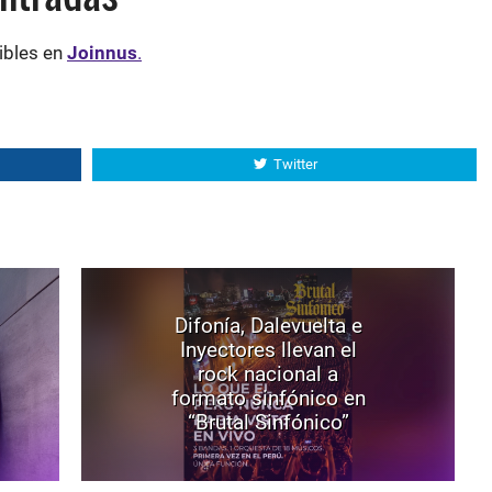
ibles en
Joinnus
.
Twitter
Difonía, Dalevuelta e
Inyectores llevan el
rock nacional a
formato sinfónico en
“Brutal Sinfónico”