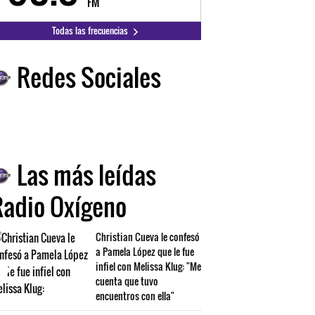
FM
FM
Todas las frecuencias
Redes Sociales
Las más leídas
Radio Oxígeno
Christian Cueva le confesó
a Pamela López que le fue
infiel con Melissa Klug: "Me
cuenta que tuvo
encuentros con ella"