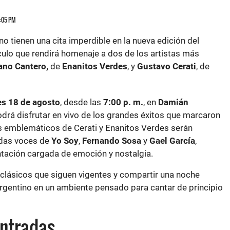
4:05 PM
o tienen una cita imperdible en la nueva edición del
culo que rendirá homenaje a dos de los artistas más
ano Cantero,
de
Enanitos Verdes
, y
Gustavo Cerati
, de
s 18 de agosto
, desde las
7:00 p. m.
, en
Damián
odrá disfrutar en vivo de los grandes éxitos que marcaron
s emblemáticos de Cerati y Enanitos Verdes serán
adas voces de
Yo Soy
,
Fernando Sosa
y
Gael García
,
tación cargada de emoción y nostalgia.
 clásicos que siguen vigentes y compartir una noche
argentino en un ambiente pensado para cantar de principio
entradas