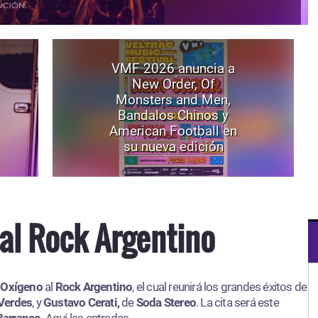
VMF 2026 anuncia a
New Order, Of
Monsters and Men,
Bandalos Chinos y
American Football en
su nueva edición
al Rock Argentino
 Oxígeno
al
Rock Argentino
, el cual reunirá los grandes éxitos de
Verdes
, y
Gustavo Cerati,
de
Soda Stereo
. La cita será este
Barranco
. Aquí las entradas.​