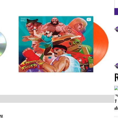
FM
1
 PM