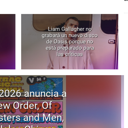
Liam Gallagher no
grabará un nuevo disco
de Oasis porque no
está preparado para
las críticas
2026 anuncia a
w Order, Of
ters and Men,