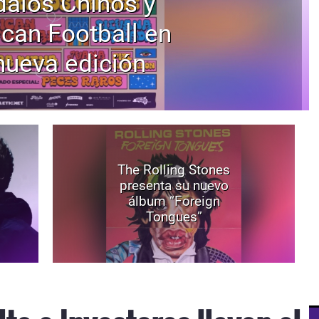
alos Chinos y
can Football en
nueva edición
The Rolling Stones
presenta su nuevo
álbum “Foreign
Tongues”