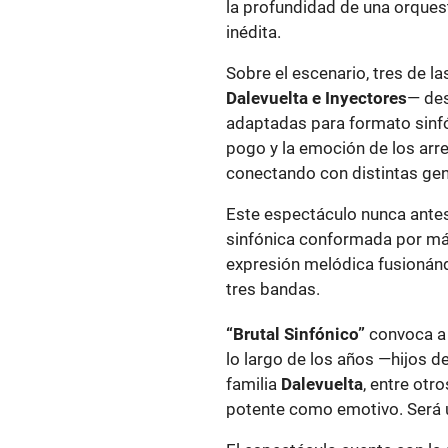
la profundidad de una orquest
inédita.
Sobre el escenario, tres de l
Dalevuelta e Inyectores
— des
adaptadas para formato sinfó
pogo y la emoción de los arr
conectando con distintas ge
Este espectáculo nunca antes
sinfónica conformada por má
expresión melódica fusionándo
tres bandas.
“Brutal Sinfónico”
convoca a
lo largo de los años —hijos d
familia
Dalevuelta
, entre otr
potente como emotivo. Será u