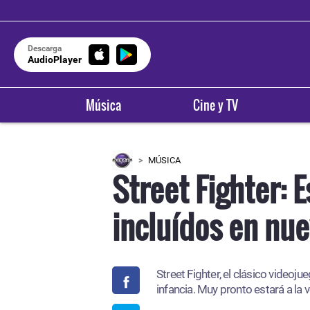
Descarga
AudioPlayer
Música
Cine y TV
MÚSICA
Street Fighter: 
incluídos en nue
Street Fighter, el clásico videoj
infancia. Muy pronto estará a la 