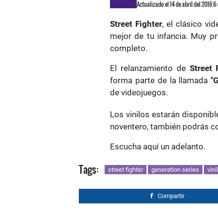
Actualizado el 14 de abril del 2016 
Street Fighter
, el clásico v
mejor de tu infancia. Muy pr
completo.
El relanzamiento de
Street 
forma parte de la llamada
"
de videojuegos.
Los vinilos estarán disponible
noventero, también podrás co
Escucha aquí un adelanto.
Tags:
street fighter
generation series
vini
Compartir