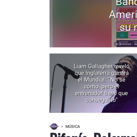
Band
Ameri
su 
Liam Gallagher reveló
que Inglaterra ganará
el Mundial: “No sé
cómo, pero el
entrenador tiene que
conseguirlo”
MÚSICA