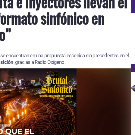
lta e Inyectores llevan el
formato sinfónico en
co”
s
se encuentran en una propuesta escénica sin precedentes en el
osición
, gracias a Radio Oxígeno.