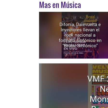
Mas en Música
Difonía, Dalevuelta e
Inyectores llevan el
rock nacional a
formato sinfónico en
“Brutal Sinfónico”
VMF 
Ne
Mons