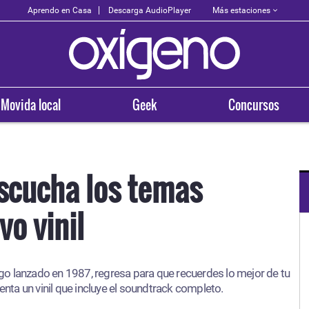
Más estaciones
Aprendo en Casa
Descarga AudioPlayer
Movida local
Geek
Concursos
Escucha los temas
vo vinil
OXÍGENO EN TU CIUDAD
Arequipa
uego lanzado en 1987, regresa para que recuerdes lo mejor de tu
93.5
venta un vinil que incluye el soundtrack completo.