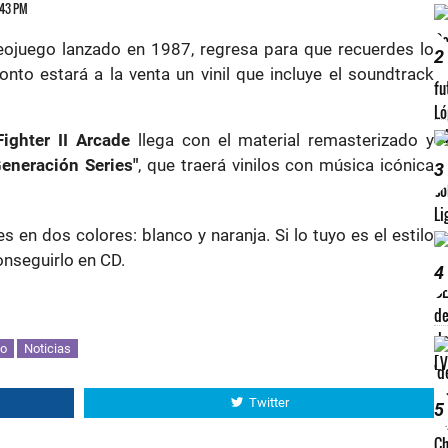
6:43 PM
ideojuego lanzado en 1987, regresa para que recuerdes lo
2
onto estará a la venta un vinil que incluye el soundtrack
Fighter II Arcade
llega con el material remasterizado y
Generación Series"
, que traerá vinilos con música icónica
3
s en dos colores: blanco y naranja. Si lo tuyo es el estilo
nseguirlo en CD.
4
lo
Noticias
Twitter
5