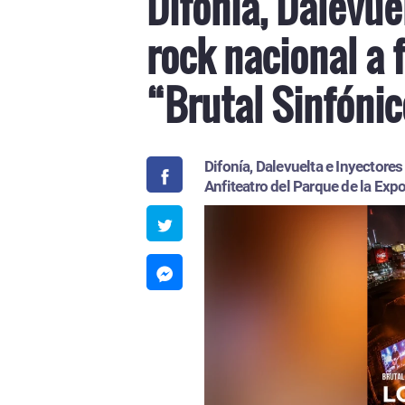
Difonía, Dalevue
rock nacional a 
“Brutal Sinfóni
Difonía, Dalevuelta e Inyectore
Anfiteatro del Parque de la Exp