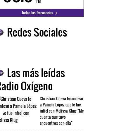
FM
FM
Todas las frecuencias
Redes Sociales
Las más leídas
Radio Oxígeno
Christian Cueva le confesó
a Pamela López que le fue
infiel con Melissa Klug: "Me
cuenta que tuvo
encuentros con ella"