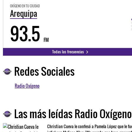
OXÍGENO EN TU CIUDAD
Trujillo
98.3
FM
FM
Todas las frecuencias
Redes Sociales
Las más leídas Radio Oxígeno
Christian Cueva le confesó a Pamela López que le fu
infiel con Melissa Klug: "Me cuenta que tuvo encuen