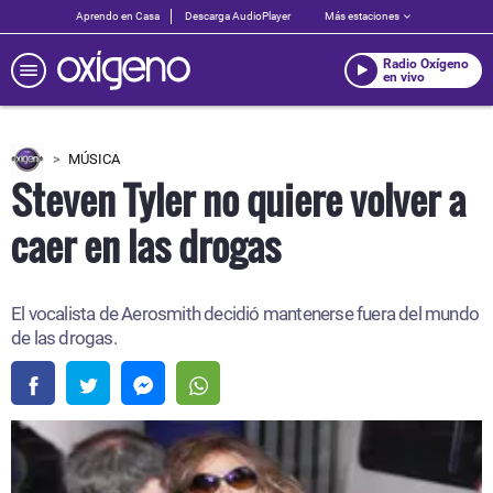
Aprendo en Casa
Descarga AudioPlayer
Más estaciones
Radio Oxígeno
en vivo
MÚSICA
Steven Tyler no quiere volver a
caer en las drogas
El vocalista de Aerosmith decidió mantenerse fuera del mundo
de las drogas.