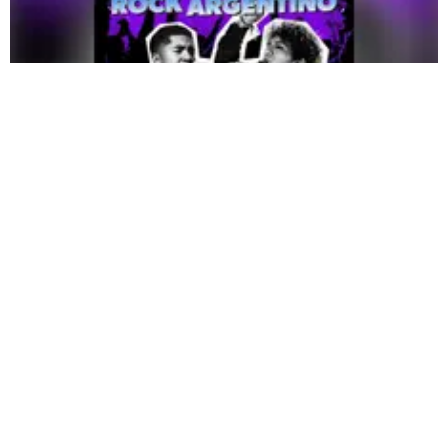
Tributo Oxígeno al Rock Argentino |
Fuente:
Difusión
Redacción Oxigeno
Jueves, 30 De Julio 2026 4:05 PM
Actualizado el 30 de julio del 2026 4:05 PM
Los amantes del rock argentino tienen una cita
imperdible en la nueva edición del
Tributo Oxígeno
, un
espectáculo que rendirá homenaje a dos de los artistas
más influyentes del género:
Marciano Cantero,
de
Enanitos Verdes
, y
Gustavo Cerati
, de
Soda Stereo.