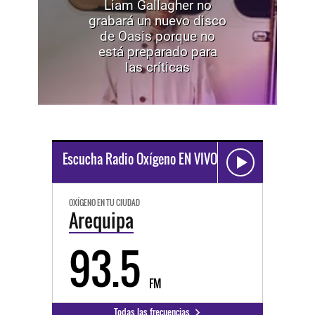
Liam Gallagher no
grabará un nuevo disco
de Oasis porque no
está preparado para
las críticas
Escucha Radio Oxígeno EN VIVO
OXÍGENO EN TU CIUDAD
Arequipa
93.5
FM
Todas las frecuencias