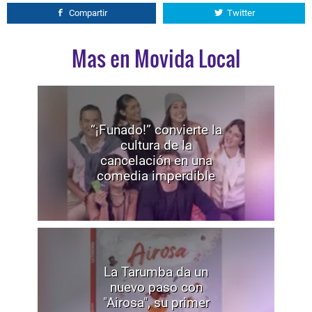
Compartir
Twitter
Mas en Movida Local
“¡Funado!” convierte la
cultura de la
cancelación en una
comedia imperdible
La Tarumba da un
nuevo paso con
"Airosa", su primer