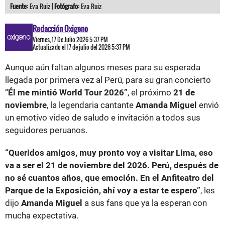
Fuente:
Eva Ruiz |
Fotógrafo:
Eva Ruiz
Redacción Oxigeno
Viernes, 17 De Julio 2026 5:37 PM
Actualizado el 17 de julio del 2026 5:37 PM
Aunque aún faltan algunos meses para su esperada
llegada por primera vez al Perú, para su gran concierto
“
Él me mintió World Tour 2026”
, el próximo
21 de
noviembre
, la legendaria cantante
Amanda Miguel
envió
un emotivo video de saludo e invitación a todos sus
seguidores peruanos.
“Queridos amigos, muy pronto voy a visitar Lima, eso
va a ser el 21 de noviembre del 2026. Perú, después de
no sé cuantos años, que emoción. En el Anfiteatro del
Parque de la Exposición, ahí voy a estar te espero”
, les
dijo
Amanda Miguel
a sus fans que ya la esperan con
mucha expectativa.