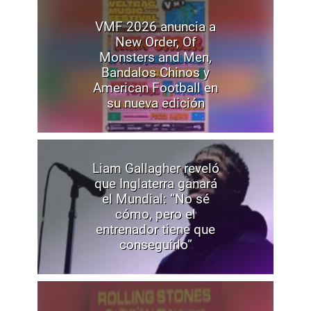
VMF 2026 anuncia a
New Order, Of
Monsters and Men,
Bandalos Chinos y
American Football en
su nueva edición
Liam Gallagher reveló
que Inglaterra ganará
el Mundial: “No sé
cómo, pero el
entrenador tiene que
conseguirlo”