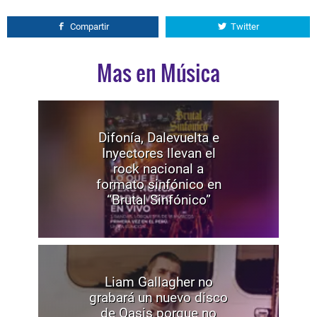
Compartir
Twitter
Mas en Música
Difonía, Dalevuelta e
Inyectores llevan el
rock nacional a
formato sinfónico en
“Brutal Sinfónico”
Liam Gallagher no
grabará un nuevo disco
de Oasis porque no