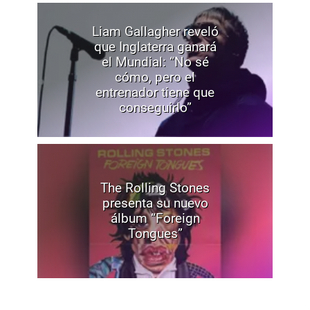
Liam Gallagher reveló
que Inglaterra ganará
el Mundial: “No sé
cómo, pero el
entrenador tiene que
conseguirlo”
The Rolling Stones
presenta su nuevo
álbum “Foreign
Tongues”