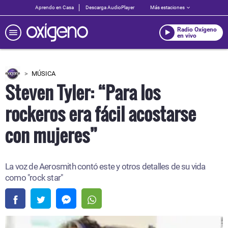
Aprendo en Casa
Descarga AudioPlayer
Más estaciones
Radio Oxígeno
en vivo
MÚSICA
Steven Tyler: “Para los
rockeros era fácil acostarse
con mujeres”
La voz de Aerosmith contó este y otros detalles de su vida
como "rock star"