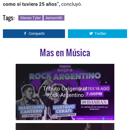
como si tuviera 25 años”,
concluyó.
Tags:
Steven Tyler
Aerosmith
Compartir
Twitter
Mas en Música
Tributo Oxígeno al
Rock Argentino