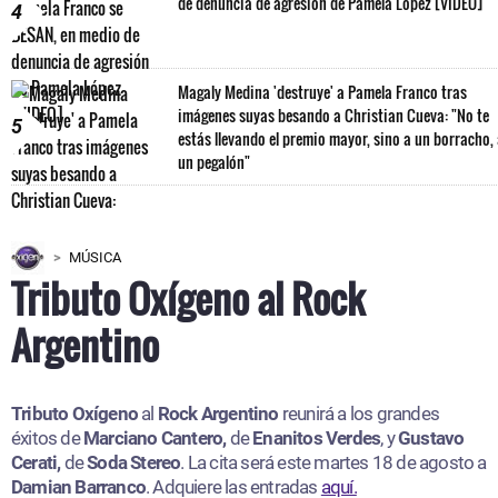
de denuncia de agresión de Pamela López [VIDEO]
4
Magaly Medina 'destruye' a Pamela Franco tras
imágenes suyas besando a Christian Cueva: "No te
5
estás llevando el premio mayor, sino a un borracho,
un pegalón"
MÚSICA
Tributo Oxígeno al Rock
Argentino
Tributo Oxígeno
al
Rock Argentino
reunirá a los grandes
éxitos de
Marciano Cantero,
de
Enanitos Verdes
, y
Gustavo
Cerati,
de
Soda Stereo
. La cita será este martes 18 de agosto a
Damian Barranco
. Adquiere las entradas
aquí.