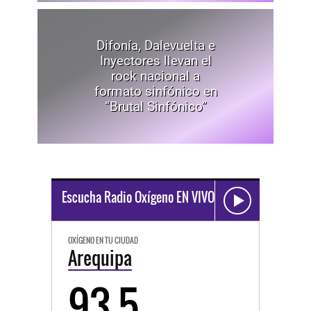
Difonía, Dalevuelta e
Inyectores llevan el
rock nacional a
formato sinfónico en
“Brutal Sinfónico”
Escucha Radio Oxígeno EN VIVO
OXÍGENO EN TU CIUDAD
Arequipa
93.5