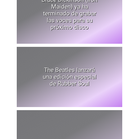
Maiden) ya ha
terminado de grabar
las voces para su
próximo disco
The Beatles lanzará
una edición especial
de Rubber Soul