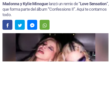
Madonna y Kylie Minogue
lanzó un remix de “
Love Sensation
”,
que forma parte del álbum
“
Confessions II”. Aquí te contamos
todo.
Madonna y Kylie Minogue lanzaron un remix de “Love Sensation” |
Fuente:
Instagram /@madonna