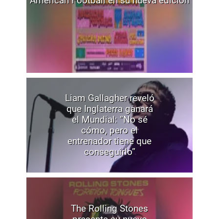
American Football en su nueva edición
Liam Gallagher reveló
que Inglaterra ganará
el Mundial: “No sé
cómo, pero el
entrenador tiene que
conseguirlo”
The Rolling Stones