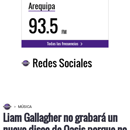
Arequipa
93.5
FM
Todas las frecuencias
Redes Sociales
MÚSICA
Liam Gallagher no grabará un
nuevo disco de Oasis porque no