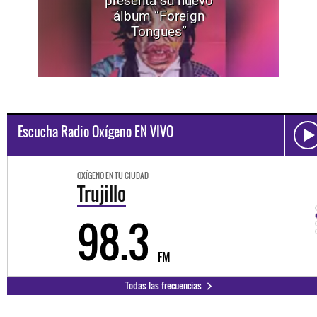
presenta su nuevo
álbum “Foreign
Tongues”
Escucha Radio Oxígeno EN VIVO
OXÍGENO EN TU CIUDAD
Trujillo
98.3
FM
Todas las frecuencias