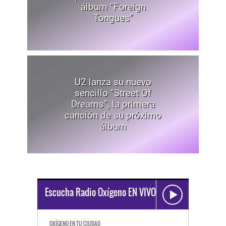
álbum “Foreign
Tongues”
U2 lanza su nuevo
sencillo “Street Of
Dreams”, la primera
canción de su próximo
álbum
Escucha Radio Oxígeno EN VIVO
OXÍGENO EN TU CIUDAD