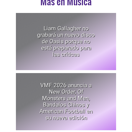
Mas en Música
Liam Gallagher no
grabará un nuevo disco
de Oasis porque no
está preparado para
las críticas
VMF 2026 anuncia a
New Order, Of
Monsters and Men,
Bandalos Chinos y
American Football en
su nueva edición