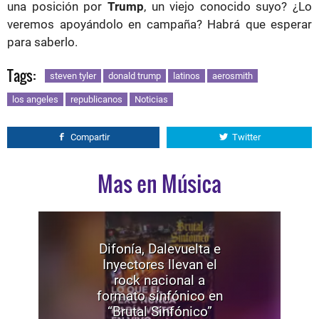
una posición por
Trump
, un viejo conocido suyo? ¿Lo
veremos apoyándolo en campaña? Habrá que esperar
para saberlo.
Tags:
steven tyler
donald trump
latinos
aerosmith
los angeles
republicanos
Noticias
Compartir
Twitter
Mas en Música
Difonía, Dalevuelta e
Inyectores llevan el
rock nacional a
formato sinfónico en
“Brutal Sinfónico”