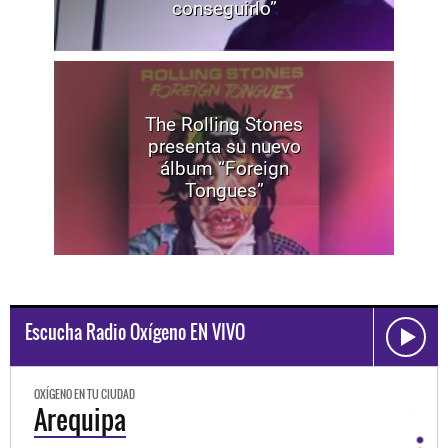
conseguirlo”
The Rolling Stones
presenta su nuevo
álbum “Foreign
Tongues”
Escucha Radio Oxígeno EN VIVO
OXÍGENO EN TU CIUDAD
OXÍGEN
Trujillo
Hu