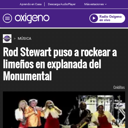
Aprendo en Casa
Descarga AudioPlayer
Más estaciones
Radio Oxígeno
en vivo
MÚSICA
Rod Stewart puso a rockear a
limeños en explanada del
Monumental
Créditos