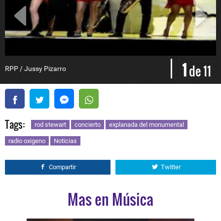
1
de 11
RPP / Jussy Pizarro
R
Tags:
rod stewart
concierto
explanada del monumental
radio oxigeno
Noticias
Compartir
Twitter
Mas en Música