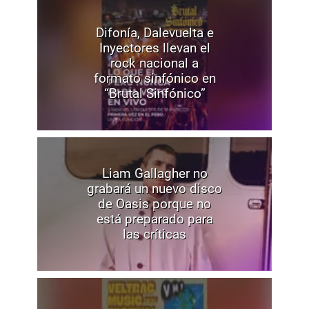
Difonía, Dalevuelta e
Inyectores llevan el
rock nacional a
formato sinfónico en
“Brutal Sinfónico”
Liam Gallagher no
grabará un nuevo disco
de Oasis porque no
está preparado para
las críticas