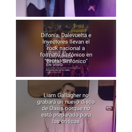
Difonía, Dalevuelta e
Inyectores llevan el
rock nacional a
formato sinfónico en
“Brutal Sinfónico”
Liam Gallagher no
grabará un nuevo disco
de Oasis porque no
está preparado para
las críticas