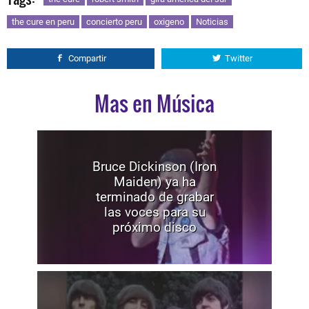
the cure en peru
concierto peru
oxigeno
Noticias
Compartir
Twitter
Mas en Música
Bruce Dickinson (Iron
Maiden) ya ha
terminado de grabar
las voces para su
próximo disco