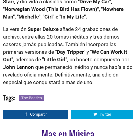
Starr,
y dio vida a clásicos como
"Drive My Car",
"Norwegian Wood (This Bird Has Flown)", "Nowhere
Man", "Michelle", "Girl" e "In My Life".
La versión
Super Deluxe
añade 24 grabaciones de
archivo, entre ellas 20 tomas inéditas y tres demos
caseras jamás publicadas. También incorpora las
primeras versiones de
"Day Tripper"
y
"We Can Work It
Out",
además de
"Little Girl",
un boceto compuesto por
John Lennon
que permaneció inédito y nunca había sido
revelado oficialmente. Definitivamente, una edición
especial que conquistará a más de uno.
Tags:
The Beatles
Compartir
Twitter
Mas en Música