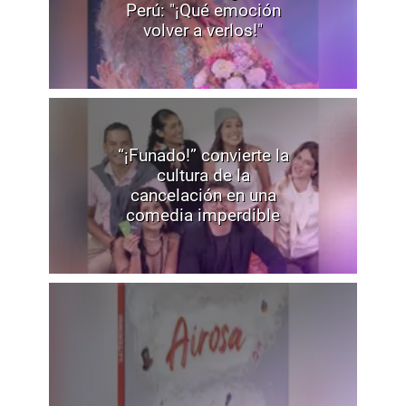
Perú: "¡Qué emoción
volver a verlos!"
“¡Funado!” convierte la
cultura de la
cancelación en una
comedia imperdible