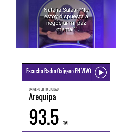
Natalia Salas: “No
estoy dispuesta a
negociar mi paz
mental”
Escucha Radio Oxígeno EN VIVO
OXÍGENO EN TU CIUDAD
Arequipa
93.5
FM