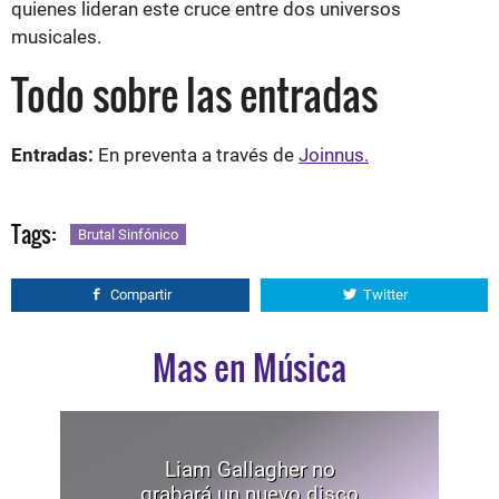
musicales.
Todo sobre las entradas
Entradas:
En preventa a través de
Joinnus.
Tags:
Brutal Sinfónico
Compartir
Twitter
Mas en Música
Liam Gallagher no
grabará un nuevo disco