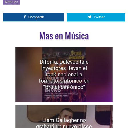
Noticias
Compartir
Twitter
Mas en Música
Difonía, Dalevuelta e
Inyectores llevan el
rock nacional a
formato sinfónico en
“Brutal Sinfónico”
Liam Gallagher no
grabará un nuevo disco