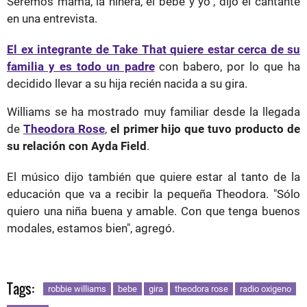
Seremos mamá, la niñera, el bebé y yo", dijo el cantante
en una entrevista.
El ex integrante de Take That quiere estar cerca de su
familia y es todo un padre
con babero, por lo que ha
decidido llevar a su hija recién nacida a su gira.
Williams se ha mostrado muy familiar desde la llegada
de
Theodora Rose
,
el primer hijo que tuvo producto de
su relación con Ayda Field
.
El músico dijo también que quiere estar al tanto de la
educación que va a recibir la pequeña Theodora. "Sólo
quiero una niña buena y amable. Con que tenga buenos
modales, estamos bien", agregó.
Tags:
robbie williams
bebe
gira
theodora rose
radio oxigeno