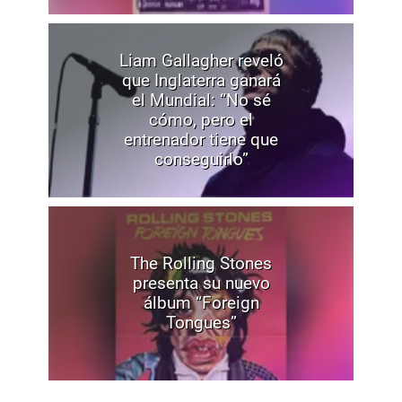
Liam Gallagher reveló
que Inglaterra ganará
el Mundial: “No sé
cómo, pero el
entrenador tiene que
conseguirlo”
The Rolling Stones
presenta su nuevo
álbum “Foreign
Tongues”