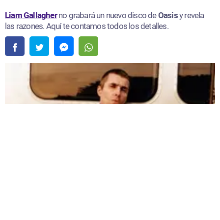
Liam Gallagher
no grabará un nuevo disco de
Oasis
y revela
las razones. Aquí te contamos todos los detalles.
Liam Gallagher no grabará un nuevo disco de Oasis porque no está preparado para
las críticas |
Fuente:
Instagram /@liamgallagher
Redacción Oxigeno