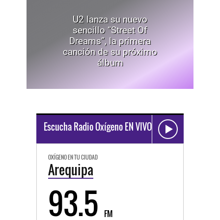
U2 lanza su nuevo
sencillo “Street Of
Dreams”, la primera
canción de su próximo
álbum
Escucha Radio Oxígeno EN VIVO
OXÍGENO EN TU CIUDAD
Arequipa
93.5
FM