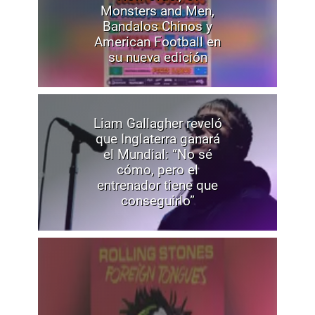
Monsters and Men,
Bandalos Chinos y
American Football en
su nueva edición
Liam Gallagher reveló
que Inglaterra ganará
el Mundial: “No sé
cómo, pero el
entrenador tiene que
conseguirlo”