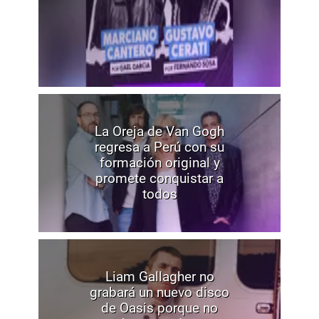
La Oreja de Van Gogh
regresa a Perú con su
formación original y
promete conquistar a
todos
Liam Gallagher no
grabará un nuevo disco
de Oasis porque no