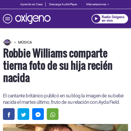
Aprendo en Casa
Descarga AudioPlayer
Más estaciones
Radio Oxígeno
en vivo
MÚSICA
Robbie Williams comparte
tierna foto de su hija recién
nacida
El cantante británico publicó en su blog la imagen de su bebé
nacida el martes último, fruto de su relación con Ayda Field.