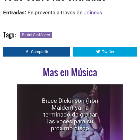
Entradas:
En preventa a través de
Joinnus.
Tags:
Brutal Sinfónico
Compartir
Twitter
Mas en Música
Bruce Dickinson (Iron
Maiden) ya ha
terminado de grabar
las voces para su
próximo disco