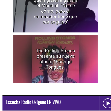
que Inglaterra ganará
el Mundial: “No sé
cómo, pero el
entrenador tiene que
conseguirlo”
The Rolling Stones
presenta su nuevo
álbum “Foreign
Tongues”
Escucha Radio Oxígeno EN VIVO