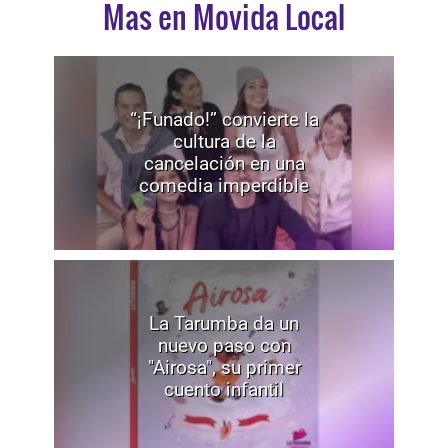
Mas en Movida Local
“¡Funado!” convierte la
cultura de la
cancelación en una
comedia imperdible
La Tarumba da un
nuevo paso con
"Airosa", su primer
cuento infantil