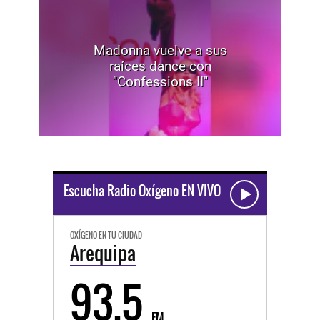
Madonna vuelve a sus
raíces dance con
"Confessions II"
Escucha Radio Oxígeno EN VIVO
OXÍGENO EN TU CIUDAD
Arequipa
93.5
FM