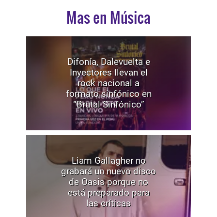
Mas en Música
Difonía, Dalevuelta e
Inyectores llevan el
rock nacional a
formato sinfónico en
“Brutal Sinfónico”
Liam Gallagher no
grabará un nuevo disco
de Oasis porque no
está preparado para
las críticas