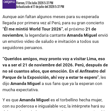
Viernes, 17 De Julio 2026 5:37 PM
Actualizado el 17 de julio del 2026 5:37 PM
Aunque aún faltan algunos meses para su esperada
llegada por primera vez al Perú, para su gran concierto
“
Él me mintió World Tour 2026”
, el próximo
21 de
noviembre
, la legendaria cantante
Amanda Miguel
envió
un emotivo video de saludo e invitación a todos sus
seguidores peruanos.
“Queridos amigos, muy pronto voy a visitar Lima, eso
va a ser el 21 de noviembre del 2026. Perú, después de
no sé cuantos años, que emoción. En el Anfiteatro del
Parque de la Exposición, ahí voy a estar te espero”
, les
dijo
Amanda Miguel
a sus fans que ya la esperan con
mucha expectativa.
Y es que
Amanda Miguel
es el torbellino hecha mujer,
con su poderosa e inigualable voz, la intérprete hará su