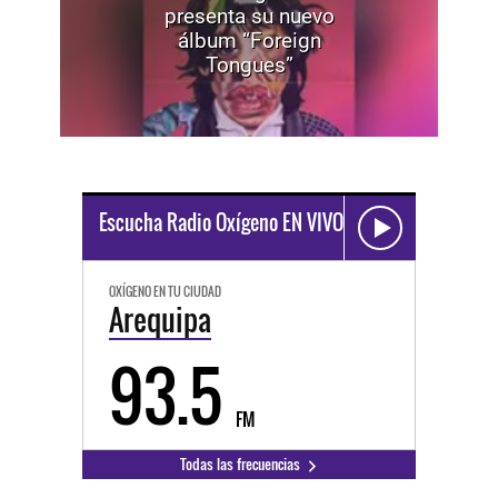
presenta su nuevo
álbum “Foreign
Tongues”
Escucha Radio Oxígeno EN VIVO
OXÍGENO EN TU CIUDAD
Arequipa
93.5
FM
Todas las frecuencias