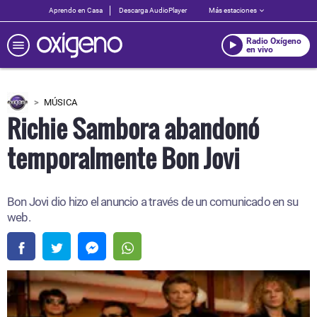
Aprendo en Casa
Descarga AudioPlayer
Más estaciones
Radio Oxígeno
en vivo
MÚSICA
Richie Sambora abandonó
temporalmente Bon Jovi
Bon Jovi dio hizo el anuncio a través de un comunicado en su
web.