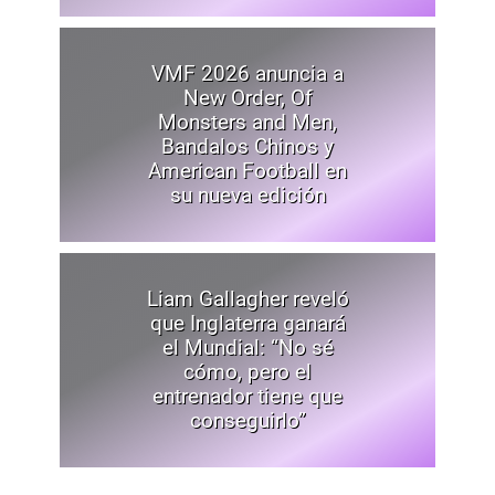
VMF 2026 anuncia a
New Order, Of
Monsters and Men,
Bandalos Chinos y
American Football en
su nueva edición
Liam Gallagher reveló
que Inglaterra ganará
el Mundial: “No sé
cómo, pero el
entrenador tiene que
conseguirlo”