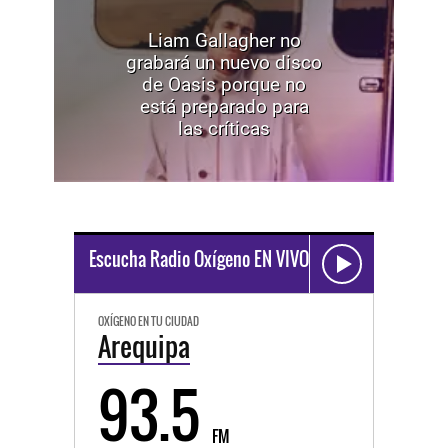
Liam Gallagher no
grabará un nuevo disco
de Oasis porque no
está preparado para
las críticas
Escucha Radio Oxígeno EN VIVO
OXÍGENO EN TU CIUDAD
Arequipa
93.5
FM