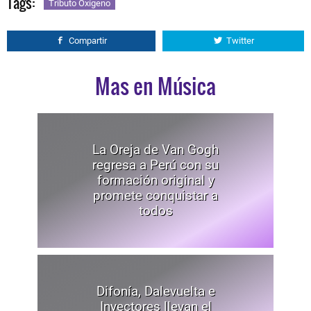
Tags:
Tributo Oxígeno
Compartir
Twitter
Mas en Música
La Oreja de Van Gogh
regresa a Perú con su
formación original y
promete conquistar a
todos
Difonía, Dalevuelta e
Inyectores llevan el