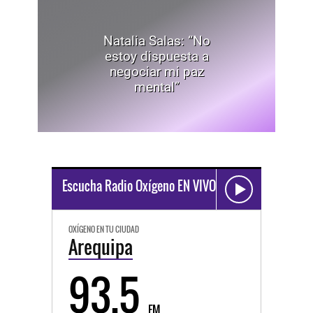
Natalia Salas: “No
estoy dispuesta a
negociar mi paz
mental”
Escucha Radio Oxígeno EN VIVO
OXÍGENO EN TU CIUDAD
Arequipa
93.5
FM