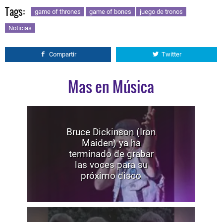
Tags:
game of thrones
game of bones
juego de tronos
Noticias
Compartir
Twitter
Mas en Música
Bruce Dickinson (Iron
Maiden) ya ha
terminado de grabar
las voces para su
próximo disco