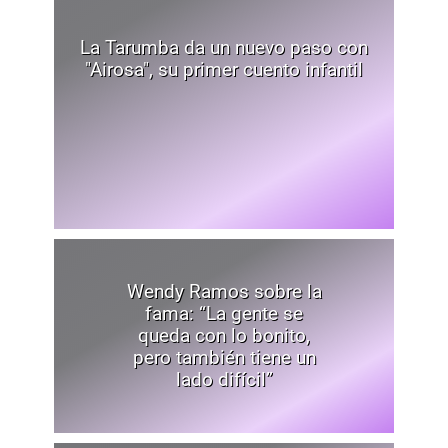
La Tarumba da un nuevo paso con
"Airosa", su primer cuento infantil
Wendy Ramos sobre la
fama: “La gente se
queda con lo bonito,
pero también tiene un
lado difícil”