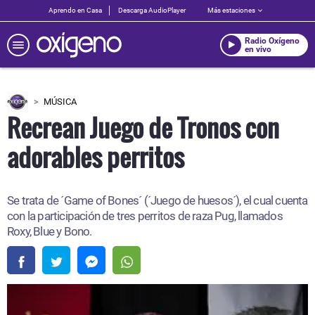
Aprendo en Casa
Descarga AudioPlayer
Más estaciones
Radio Oxígeno
en vivo
MÚSICA
Recrean Juego de Tronos con
adorables perritos
Se trata de ´Game of Bones´ (´Juego de huesos´), el cual cuenta
con la participación de tres perritos de raza Pug, llamados
Roxy, Blue y Bono.