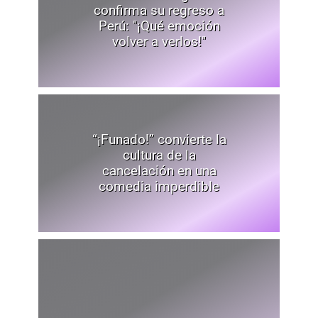
confirma su regreso a
Perú: "¡Qué emoción
volver a verlos!"
“¡Funado!” convierte la
cultura de la
cancelación en una
comedia imperdible