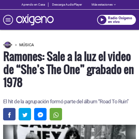
Aprendo en Casa
Descarga AudioPlayer
Más estaciones
Radio Oxígeno
en vivo
MÚSICA
Ramones: Sale a la luz el video
de “She’s The One” grabado en
1978
El hit de la agrupación formó parte del álbum “Road To Ruin”