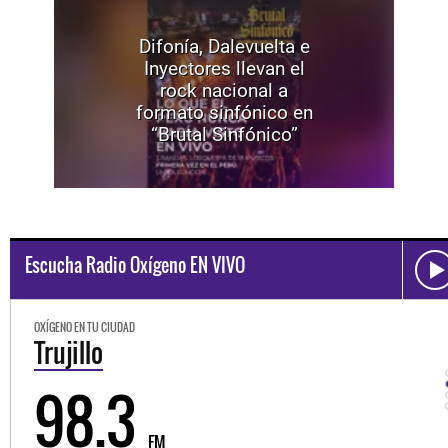
Difonía, Dalevuelta e
Inyectores llevan el
rock nacional a
formato sinfónico en
“Brutal Sinfónico”
Escucha Radio Oxígeno EN VIVO
OXÍGENO EN TU CIUDAD
Trujillo
98.3
FM