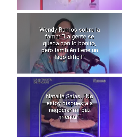
Wendy Ramos sobre la
fama: “La gente se
queda con lo bonito,
pero también tiene un
lado difícil”
Natalia Salas: “No
estoy dispuesta a
negociar mi paz
mental”