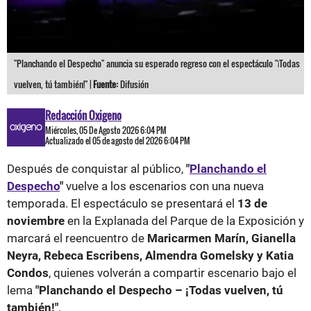
"Planchando el Despecho" anuncia su esperado regreso con el espectáculo "¡Todas
vuelven, tú también!" |
Fuente:
Difusión
Redacción Oxigeno
Miércoles, 05 De Agosto 2026 6:04 PM
Actualizado el 05 de agosto del 2026 6:04 PM
Después de conquistar al público,
"
Planchando el
Despecho
"
vuelve a los escenarios con una nueva
temporada. El espectáculo se presentará el
13 de
noviembre
en la Explanada del Parque de la Exposición y
marcará el reencuentro de
Maricarmen Marín, Gianella
Neyra, Rebeca Escribens, Almendra Gomelsky y Katia
Condos
, quienes volverán a compartir escenario bajo el
lema
"Planchando el Despecho – ¡Todas vuelven, tú
también!"
.