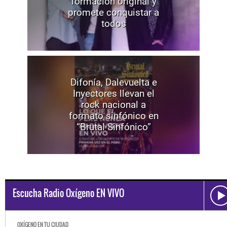
formación original y
promete conquistar a
todos
Difonía, Dalevuelta e
Inyectores llevan el
rock nacional a
formato sinfónico en
“Brutal Sinfónico”
Escucha Radio Oxígeno EN VIVO
OXÍGENO EN TU CIUDAD