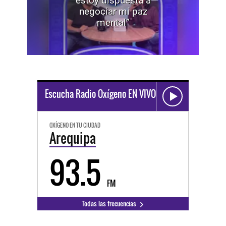
estoy dispuesta a
negociar mi paz
mental”
Escucha Radio Oxígeno EN VIVO
OXÍGENO EN TU CIUDAD
Arequipa
93.5
FM
Todas las frecuencias