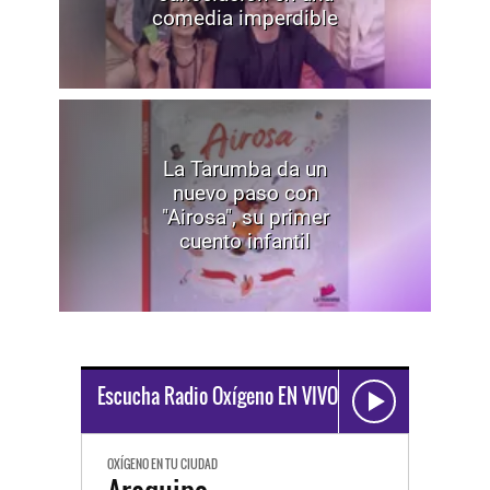
comedia imperdible
La Tarumba da un
nuevo paso con
"Airosa", su primer
cuento infantil
Escucha Radio Oxígeno EN VIVO
OXÍGENO EN TU CIUDAD