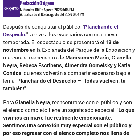
Redacción Oxigeno
Miércoles, 05 De Agosto 2026 6:04 PM
Actualizado el 05 de agosto del 2026 6:04 PM
Después de conquistar al público,
"
Planchando el
Despecho
"
vuelve a los escenarios con una nueva
temporada. El espectáculo se presentará el
13 de
noviembre
en la Explanada del Parque de la Exposición y
marcará el reencuentro de
Maricarmen Marín, Gianella
Neyra, Rebeca Escribens, Almendra Gomelsky y Katia
Condos
, quienes volverán a compartir escenario bajo el
lema
"Planchando el Despecho – ¡Todas vuelven, tú
también!"
.
Para
Gianella Neyra
, reencontrarse con el público y con
el elenco completo tiene un significado especial.
"Lo que
vivimos en mayo fue realmente emocionante.
Sentimos una conexión muy especial con el público y
por eso regresar con el elenco completo nos llena de