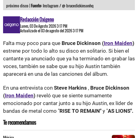
próximo disco |
Fuente:
Instagram / @ brucedickinsonhq
Redacción Oxigeno
Lunes, 03 De Agosto 2026 3:17 PM
Actualizado el 03 de agosto del 2026 3:17 PM
Falta muy poco para que
Bruce Dickinson (
Iron Maiden
)
estrene por todo lo alto su disco en solitario. Si bien el
cantante ya anunciado que ya ha terminado en grabar las
voces, también se sabe que su hijo Austin también
aparecerá en una de las canciones del álbum.
En una entrevista con
Steve Harkins
,
Bruce Dickinson
(
Iron Maiden
)
reveló que se siente sumamente
emocionado por cantar junto a su hijo Austin, ex líder de
bandas de metal como "
RISE TO REMAIN"
y "
AS LIONS".
Te recomendamos
Música