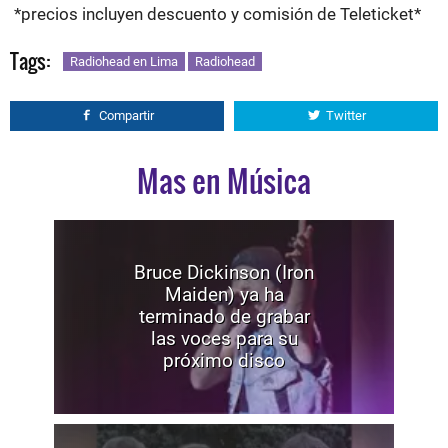
*precios incluyen descuento y comisión de Teleticket*
Tags:
Radiohead en Lima
Radiohead
Compartir
Twitter
Mas en Música
Bruce Dickinson (Iron
Maiden) ya ha
terminado de grabar
las voces para su
próximo disco