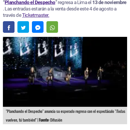
“
Planchando el Despecho
” regresa a Lima el
13 de noviembre
. Las entradas estarán a la venta desde este 4 de agosto a
través de
Ticketmaster.
"Planchando el Despecho" anuncia su esperado regreso con el espectáculo "¡Todas
vuelven, tú también!" |
Fuente:
Difusión