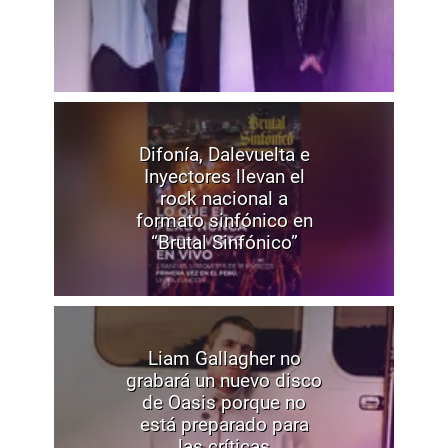
Difonía, Dalevuelta e
Inyectores llevan el
rock nacional a
formato sinfónico en
“Brutal Sinfónico”
Liam Gallagher no
grabará un nuevo disco
de Oasis porque no
está preparado para
las críticas