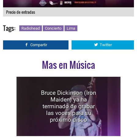
Precio de entradas
Tags:
Radiohead
Concierto
Lima
Compartir
Twitter
Mas en Música
Bruce Dickinson (Iron
Maiden) ya ha
terminado de grabar
las voces para su
próximo disco