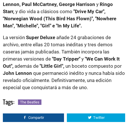
Lennon, Paul McCartney, George Harrison
y
Ringo
Starr,
y dio vida a clásicos como
"Drive My Car",
"Norwegian Wood (This Bird Has Flown)", "Nowhere
Man", "Michelle", "Girl" e "In My Life".
La versión
Super Deluxe
añade 24 grabaciones de
archivo, entre ellas 20 tomas inéditas y tres demos
caseras jamás publicadas. También incorpora las
primeras versiones de
"Day Tripper"
y
"We Can Work It
Out",
además de
"Little Girl",
un boceto compuesto por
John Lennon
que permaneció inédito y nunca había sido
revelado oficialmente. Definitivamente, una edición
especial que conquistará a más de uno.
Tags:
The Beatles
Compartir
Twitter