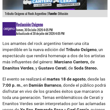
Tributo Oxígeno al Rock Argentino |
Fuente:
Difusión
Redacción Oxigeno
Jueves, 30 De Julio 2026 4:05 PM
Actualizado el 30 de julio del 2026 4:05 PM
Los amantes del rock argentino tienen una cita
imperdible en la nueva edición del
Tributo Oxígeno
, un
espectáculo que rendirá homenaje a dos de los artistas
más influyentes del género:
Marciano Cantero,
de
Enanitos Verdes
, y
Gustavo Cerati
, de
Soda Stereo.
El evento se realizará el
martes 18 de agosto
, desde las
7:00 p. m.
, en
Damián Barranco
, donde el público podrá
disfrutar en vivo de los grandes éxitos que marcaron a
toda una generación. Temas emblemáticos de Cerati y
Enanitos Verdes serán interpretados por las aclamadas
voces de
Yo Soy
,
Fernando Sosa
y
Gael García
, quienes