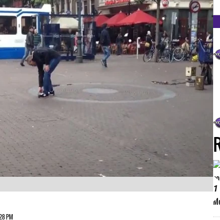
FM
1
:28 PM