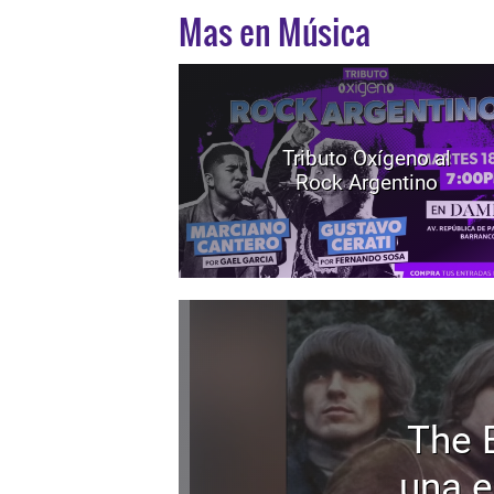
Mas en Música
Tributo Oxígeno al
Rock Argentino
The 
una e