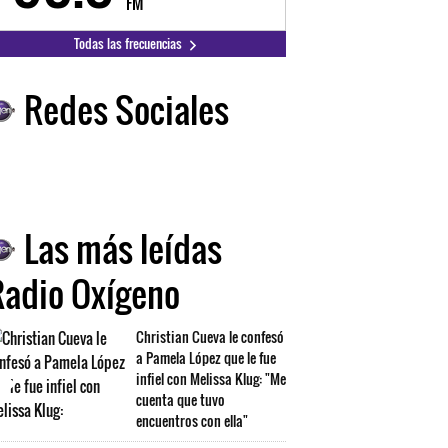
FM
FM
Todas las frecuencias
Redes Sociales
Las más leídas
Radio Oxígeno
Christian Cueva le confesó
a Pamela López que le fue
infiel con Melissa Klug: "Me
cuenta que tuvo
encuentros con ella"