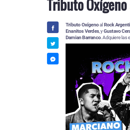
Tributo Oxígeno 
Tributo Oxígeno
al
Rock Argent
Enanitos Verdes
, y
Gustavo Cera
Damian Barranco
. Adquiere las