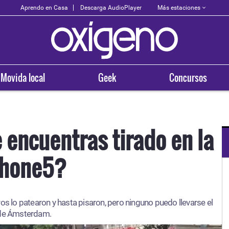
Más estaciones
Aprendo en Casa
Descarga AudioPlayer
Movida local
Geek
Concursos
e encuentras tirado en la
Iphone5?
OXÍGENO EN TU CIUDAD
Arequipa
os lo patearon y hasta pisaron, pero ninguno puedo llevarse el
93.5
 de Ámsterdam.