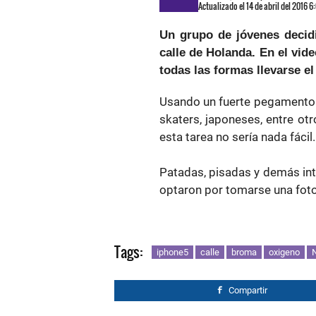
Actualizado el 14 de abril del 2016 
Un grupo de jóvenes decid
calle de Holanda. En el vid
todas las formas llevarse el
Usando un fuerte pegamento d
skaters, japoneses, entre ot
esta tarea no sería nada fácil.
Patadas, pisadas y demás inte
optaron por tomarse una foto
Tags:
iphone5
calle
broma
oxigeno
N
Compartir