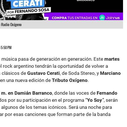
:
Radio Oxígeno
6 5:50 PM
a música pasa de generación en generación. Este
martes
l rock argentino tendrán la oportunidad de volver a
 clásicos de
Gustavo Cerati
, de Soda Stereo, y
Marciano
 en una nueva edición de
Tributo Oxígeno
.
. m. en Damián Barranco
, donde las voces de
Fernando
dos por su participación en el programa “
Yo Soy
”
, serán
r algunos de los temas icónicos. Será una noche para
evar por esas canciones que forman parte de la banda