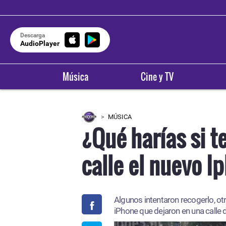
Descarga
AudioPlayer
Música
Cine y TV
MÚSICA
¿Qué harías si t
calle el nuevo 
Algunos intentaron recogerlo, otr
iPhone que dejaron en una calle