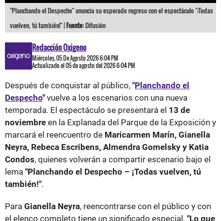
"Planchando el Despecho" anuncia su esperado regreso con el espectáculo "¡Todas
vuelven, tú también!" |
Fuente:
Difusión
Redacción Oxigeno
Miércoles, 05 De Agosto 2026 6:04 PM
Actualizado el 05 de agosto del 2026 6:04 PM
Después de conquistar al público,
"
Planchando el
Despecho
"
vuelve a los escenarios con una nueva
temporada. El espectáculo se presentará el
13 de
noviembre
en la Explanada del Parque de la Exposición y
marcará el reencuentro de
Maricarmen Marín, Gianella
Neyra, Rebeca Escribens, Almendra Gomelsky y Katia
Condos
, quienes volverán a compartir escenario bajo el
lema
"Planchando el Despecho – ¡Todas vuelven, tú
también!"
.
Para
Gianella Neyra
, reencontrarse con el público y con
el elenco completo tiene un significado especial.
"Lo que