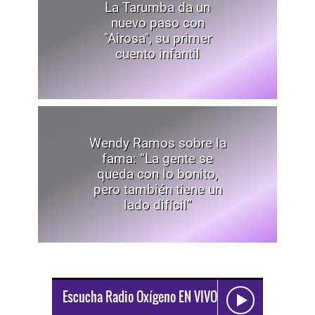
La Tarumba da un
nuevo paso con
"Airosa", su primer
cuento infantil
Wendy Ramos sobre la
fama: “La gente se
queda con lo bonito,
pero también tiene un
lado difícil”
Escucha Radio Oxígeno EN VIVO