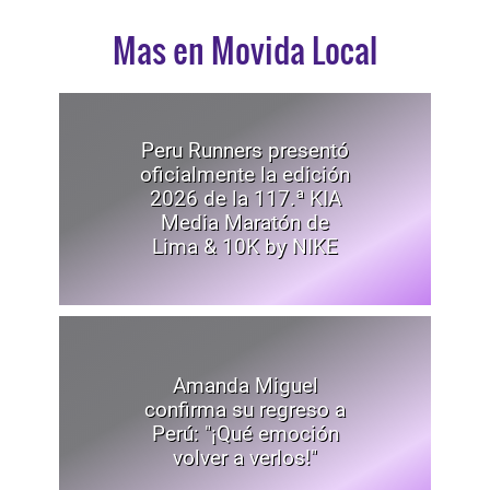
Mas en Movida Local
Peru Runners presentó
oficialmente la edición
2026 de la 117.ª KIA
Media Maratón de
Lima & 10K by NIKE
Amanda Miguel
confirma su regreso a
Perú: "¡Qué emoción
volver a verlos!"