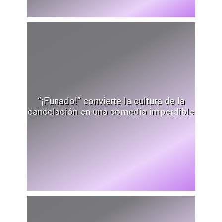
“¡Funado!” convierte la cultura de la
cancelación en una comedia imperdible