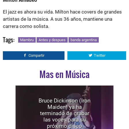
El jazz es ahora su vida. Milton hace covers de grandes
artistas de la música. A sus 36 años, mantiene una
carrera como solista.
Tags:
Mambru
Antes y despues
banda argentina
Compartir
Twitter
Mas en Música
Bruce Dickinson (Iron
Maiden) ya ha
terminado de grabar
las voces para su
próximo disco