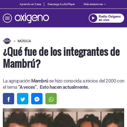
Aprendo en Casa
Descarga AudioPlayer
Más estaciones
Radio Oxígeno
en vivo
MÚSICA
¿Qué fue de los integrantes de
Mambrú?
La agrupación
Mambrú
se hizo conocida a inicios del 2000 con
el tema
“A veces”. Esto hacen actualmente.