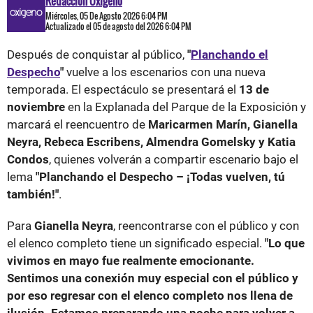
Redacción Oxigeno
Miércoles, 05 De Agosto 2026 6:04 PM
Actualizado el 05 de agosto del 2026 6:04 PM
Después de conquistar al público,
"
Planchando el
Despecho
"
vuelve a los escenarios con una nueva
temporada. El espectáculo se presentará el
13 de
noviembre
en la Explanada del Parque de la Exposición y
marcará el reencuentro de
Maricarmen Marín, Gianella
Neyra, Rebeca Escribens, Almendra Gomelsky y Katia
Condos
, quienes volverán a compartir escenario bajo el
lema
"Planchando el Despecho – ¡Todas vuelven, tú
también!"
.
Para
Gianella Neyra
, reencontrarse con el público y con
el elenco completo tiene un significado especial.
"Lo que
vivimos en mayo fue realmente emocionante.
Sentimos una conexión muy especial con el público y
por eso regresar con el elenco completo nos llena de