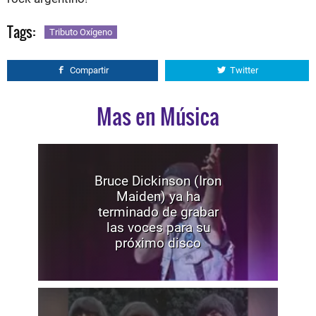
Tags:
Tributo Oxígeno
Compartir
Twitter
Mas en Música
Bruce Dickinson (Iron
Maiden) ya ha
terminado de grabar
las voces para su
próximo disco