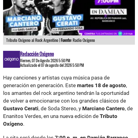
Tributo Oxígeno al Rock Argentino |
Fuente:
Radio Oxígeno
Redacción Oxigeno
Viernes, 07 De Agosto 2026 5:50 PM
Actualizado el 07 de agosto del 2026 5:50 PM
Hay canciones y artistas cuya música pasa de
generación en generación. Este
martes 18 de agosto
,
los amantes del rock argentino tendrán la oportunidad
de volver a emocionarse con los grandes clásicos de
Gustavo Cerati
, de Soda Stereo, y
Marciano Cantero
, de
Enanitos Verdes, en una nueva edición de
Tributo
Oxígeno
.
La cita será desde las
7:00 p. m. en Damián Barranco
,