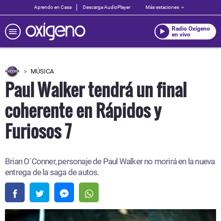
Aprendo en Casa
Descarga AudioPlayer
Más estaciones
Radio Oxígeno
en vivo
MÚSICA
Paul Walker tendrá un final
coherente en Rápidos y
Furiosos 7
Brian O´Conner, personaje de Paul Walker no morirá en la nueva
entrega de la saga de autos.