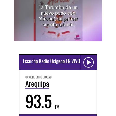
La Tarumba da un
nuevo paso con
"Airosa", su primer
cuento infantil
Escucha Radio Oxígeno EN VIVO
OXÍGENO EN TU CIUDAD
Arequipa
93.5
FM