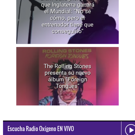
que Inglaterra ganará
el Mundial: “No sé
cómo, pero el
entrenador tiene que
conseguirlo”
The Rolling Stones
presenta su nuevo
álbum “Foreign
Tongues”
Escucha Radio Oxígeno EN VIVO