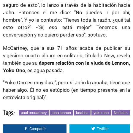
seguro de esto", lo lanzo a través de la habitación hacia
John. Entonces él me dice: "No puedes ir por ahí,
hombre". Y yo le contesto: "Tienes toda la razón, ¿qué tal
esto otro?" -"Sí, eso está mejor" Tenemos una
conversación y no quiero perder eso", sostuvo.
McCartney, que a sus 71 años acaba de publicar su
vigésimo cuarto álbum en solitario, titulado New, revela
también que su
áspera relación con la viuda de Lennon,
Yoko Ono
, es agua pasada.
"Yoko Ono es muy dura", pero si John la amaba, tiene que
haber algo. Él no es estúpido (en tiempo presente en la
entrevista original)".
Tags:
paul mccartney
john lennon
beatles
yoko ono
Noticias
Compartir
Twitter