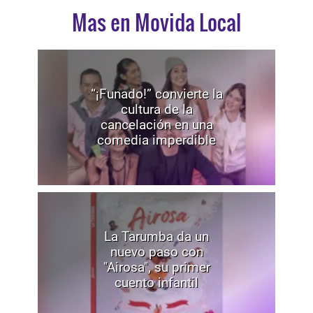
Mas en Movida Local
“¡Funado!” convierte la
cultura de la
cancelación en una
comedia imperdible
La Tarumba da un
nuevo paso con
"Airosa", su primer
cuento infantil