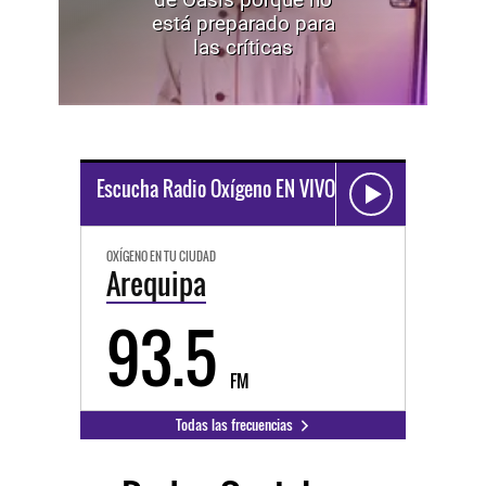
está preparado para
las críticas
Escucha Radio Oxígeno EN VIVO
OXÍGENO EN TU CIUDAD
Arequipa
93.5
FM
Todas las frecuencias