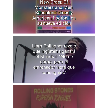
New Order, Of
Monsters and Men,
Bandalos Chinos y
American Football en
su nueva edición
Liam Gallagher reveló
que Inglaterra ganará
el Mundial: “No sé
cómo, pero el
entrenador tiene que
conseguirlo”