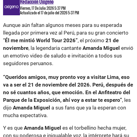
Redacción Oxigeno
Viernes, 17 De Julio 2026 5:37 PM
Actualizado el 17 de julio del 2026 5:37 PM
Aunque aún faltan algunos meses para su esperada
llegada por primera vez al Perú, para su gran concierto
“
Él me mintió World Tour 2026”
, el próximo
21 de
noviembre
, la legendaria cantante
Amanda Miguel
envió
un emotivo video de saludo e invitación a todos sus
seguidores peruanos.
“Queridos amigos, muy pronto voy a visitar Lima, eso
va a ser el 21 de noviembre del 2026. Perú, después de
no sé cuantos años, que emoción. En el Anfiteatro del
Parque de la Exposición, ahí voy a estar te espero”
, les
dijo
Amanda Miguel
a sus fans que ya la esperan con
mucha expectativa.
Y es que
Amanda Miguel
es el torbellino hecha mujer,
con su poderosa e inigualable voz, la intérprete hará su