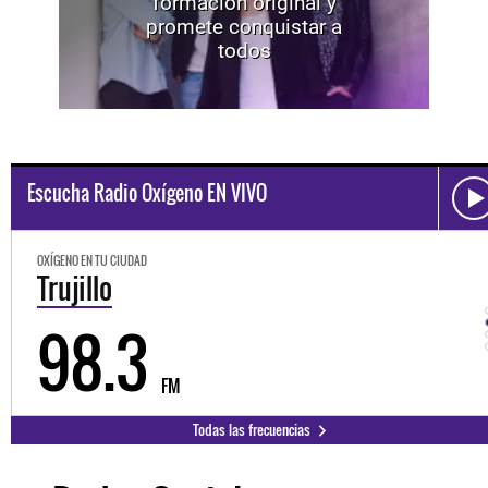
formación original y
promete conquistar a
todos
Escucha Radio Oxígeno EN VIVO
OXÍGENO EN TU CIUDAD
Trujillo
98.3
FM
Todas las frecuencias