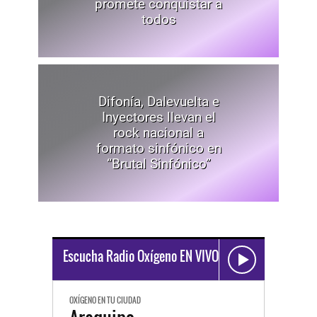
todos
Difonía, Dalevuelta e
Inyectores llevan el
rock nacional a
formato sinfónico en
“Brutal Sinfónico”
Escucha Radio Oxígeno EN VIVO
OXÍGENO EN TU CIUDAD
Arequipa