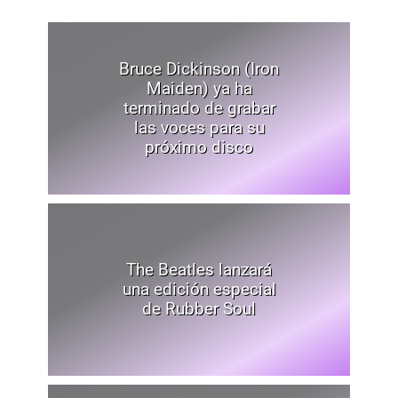
Bruce Dickinson (Iron
Maiden) ya ha
terminado de grabar
las voces para su
próximo disco
The Beatles lanzará
una edición especial
de Rubber Soul