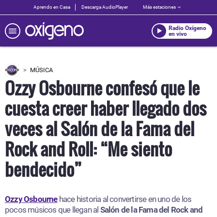
Aprendo en Casa
Descarga AudioPlayer
Más estaciones
Radio Oxígeno
en vivo
MÚSICA
Ozzy Osbourne confesó que le
cuesta creer haber llegado dos
veces al Salón de la Fama del
Rock and Roll: “Me siento
bendecido”
Ozzy Osbourne
hace historia al convertirse en uno de los
pocos músicos que llegan al
Salón de la Fama del Rock
and