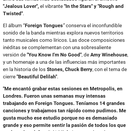
"Jealous Lover",
el vibrante
"In the Stars" y "Rough and
Twisted"
.
El álbum “
Foreign Tongues
”
conserva el inconfundible
sonido de la banda mientras explora nuevos territorios
tanto musicales como líricos. Las doce composiciones
inéditas se complementan con una sobresaliente
versión de
"You Know I'm No Good"
, de
Amy Winehouse
,
y un homenaje a una de las influencias más importantes
en la historia de los
Stones, Chuck Berry
, con el tema de
cierre
"Beautiful Delilah"
.
"Me encantó grabar estas sesiones en Metropolis, en
Londres. Fueron unas semanas muy intensas
trabajando en Foreign Tongues. Teníamos 14 grandes
canciones y trabajamos tan rápido como pudimos. Me
gusta mucho ese estudio porque no es demasiado
grande y eso permite sentir la pasión de todos los que