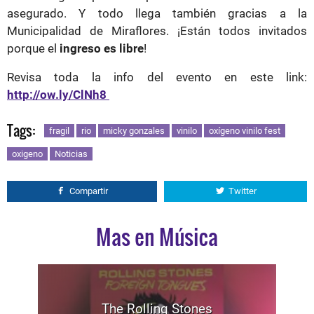
asegurado. Y todo llega también gracias a la
Municipalidad de Miraflores. ¡Están todos invitados
porque el
ingreso es libre
!
Revisa toda la info del evento en este link:
http://ow.ly/ClNh8
Tags:
fragil
rio
micky gonzales
vinilo
oxígeno vinilo fest
oxigeno
Noticias
Compartir
Twitter
Mas en Música
The Rolling Stones