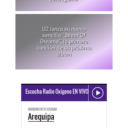
U2 lanza su nuevo
sencillo “Street Of
Dreams”, la primera
canción de su próximo
álbum
Escucha Radio Oxígeno EN VIVO
OXÍGENO EN TU CIUDAD
Arequipa