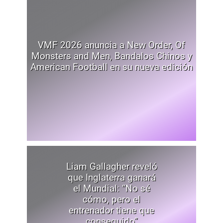
VMF 2026 anuncia a New Order, Of
Monsters and Men, Bandalos Chinos y
American Football en su nueva edición
Liam Gallagher reveló
que Inglaterra ganará
el Mundial: “No sé
cómo, pero el
entrenador tiene que
conseguirlo”