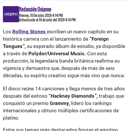
Redacción Oxigeno
Viernes, 10 De Julio 2026 4:14 PM
Actualizado el 10 de julio del 2026 4:14 PM
Los
Rolling Stones
escriben un nuevo capítulo en su
histórica carrera con el lanzamiento de
“Foreign
Tongues
”
,
su esperado álbum de estudio, ya disponible
a través de
Polydor/Universal Music.
Con esta
producción, la legendaria banda británica reafirma su
vigencia y demuestra que, después de más de seis
décadas, su espíritu creativo sigue más vivo que nunca.
El disco reúne 14 canciones y llega menos de tres años
después del exitoso
“Hackney Diamonds
”
,
trabajo que
conquistó un premio
Grammy,
lideró los rankings
internacionales y obtuvo múltiples certificaciones de
platino.
Entre sus temas más destacados figuran el emotivo