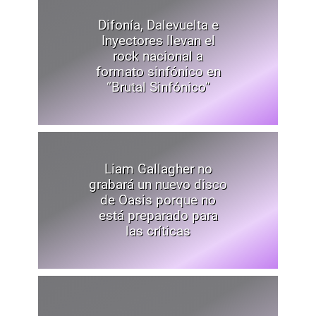
Difonía, Dalevuelta e
Inyectores llevan el
rock nacional a
formato sinfónico en
“Brutal Sinfónico”
Liam Gallagher no
grabará un nuevo disco
de Oasis porque no
está preparado para
las críticas