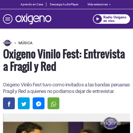
Aprendo en Casa
Descarga AudioPlayer
Más estaciones
Radio Oxígeno
en vivo
MÚSICA
Oxigeno Vinilo Fest: Entrevista
a Fragil y Red
Oxigeno Vinilo Fest tuvo como invitados a las bandas peruanas
Fragil y Red a quienes no podíamos dejar de entrevistar.