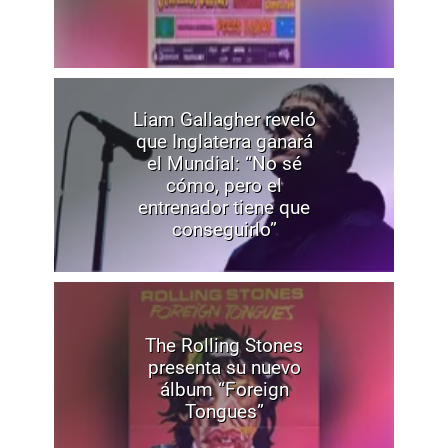
Liam Gallagher reveló
que Inglaterra ganará
el Mundial: “No sé
cómo, pero el
entrenador tiene que
conseguirlo”
The Rolling Stones
presenta su nuevo
álbum “Foreign
Tongues”