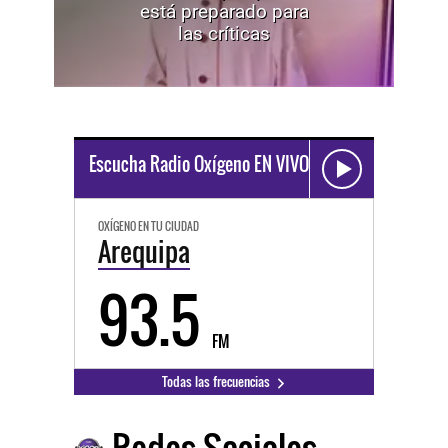
está preparado para
las críticas
Escucha Radio Oxígeno EN VIVO
OXÍGENO EN TU CIUDAD
Arequipa
93.5
FM
Todas las frecuencias
Redes Sociales