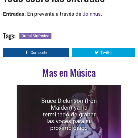
Entradas:
En preventa a través de
Joinnus.
Tags:
Brutal Sinfónico
Compartir
Twitter
Mas en Música
Bruce Dickinson (Iron
Maiden) ya ha
terminado de grabar
las voces para su
próximo disco