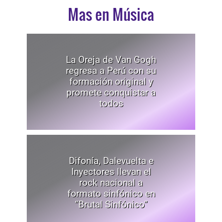
Mas en Música
La Oreja de Van Gogh
regresa a Perú con su
formación original y
promete conquistar a
todos
Difonía, Dalevuelta e
Inyectores llevan el
rock nacional a
formato sinfónico en
“Brutal Sinfónico”