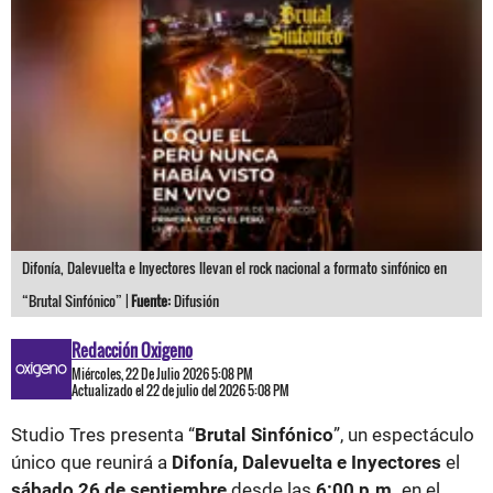
Difonía, Dalevuelta e Inyectores llevan el rock nacional a formato sinfónico en
“Brutal Sinfónico” |
Fuente:
Difusión
Redacción Oxigeno
Miércoles, 22 De Julio 2026 5:08 PM
Actualizado el 22 de julio del 2026 5:08 PM
Studio Tres presenta “
Brutal Sinfónico
”, un espectáculo
único que reunirá a
Difonía, Dalevuelta e Inyectores
el
sábado 26 de septiembre
desde las
6:00 p.m.
en el