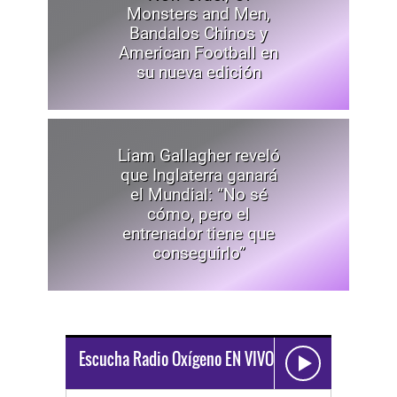
Monsters and Men,
Bandalos Chinos y
American Football en
su nueva edición
Liam Gallagher reveló
que Inglaterra ganará
el Mundial: “No sé
cómo, pero el
entrenador tiene que
conseguirlo”
Escucha Radio Oxígeno EN VIVO