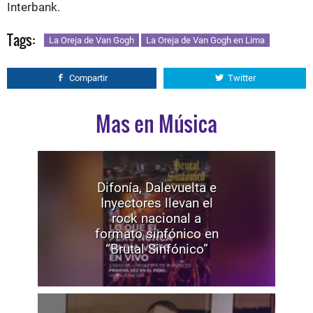
Interbank.
Tags:
La Oreja de Van Gogh
La Oreja de Van Gogh en Lima
Compartir
Twitter
Mas en Música
Difonía, Dalevuelta e
Inyectores llevan el
rock nacional a
formato sinfónico en
“Brutal Sinfónico”