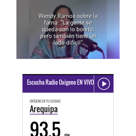
Wendy Ramos sobre la
fama: “La gente se
queda con lo bonito,
pero también tiene un
lado difícil”
Escucha Radio Oxígeno EN VIVO
OXÍGENO EN TU CIUDAD
Arequipa
93.5
FM