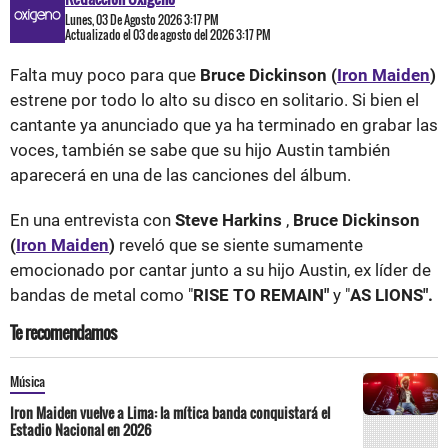
Lunes, 03 De Agosto 2026 3:17 PM
Actualizado el 03 de agosto del 2026 3:17 PM
Falta muy poco para que
Bruce Dickinson (
Iron Maiden
)
estrene por todo lo alto su disco en solitario. Si bien el
cantante ya anunciado que ya ha terminado en grabar las
voces, también se sabe que su hijo Austin también
aparecerá en una de las canciones del álbum.
En una entrevista con
Steve Harkins
,
Bruce Dickinson
(
Iron Maiden
)
reveló que se siente sumamente
emocionado por cantar junto a su hijo Austin, ex líder de
bandas de metal como "
RISE TO REMAIN"
y "
AS LIONS".
Te recomendamos
Música
Iron Maiden vuelve a Lima: la mítica banda conquistará el
Estadio Nacional en 2026