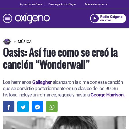
Aprendo en Casa
Descarga AudioPlayer
Más estaciones
Radio Oxígeno
en vivo
MÚSICA
Oasis: Así fue como se creó la
canción “Wonderwall”
Los hermanos
Gallagher
alcanzaron la cima con esta canción
que se convirtió posteriormente en un clásico de los 90. Su
historia incluye un romance, reggae y hasta a
George Harrison.