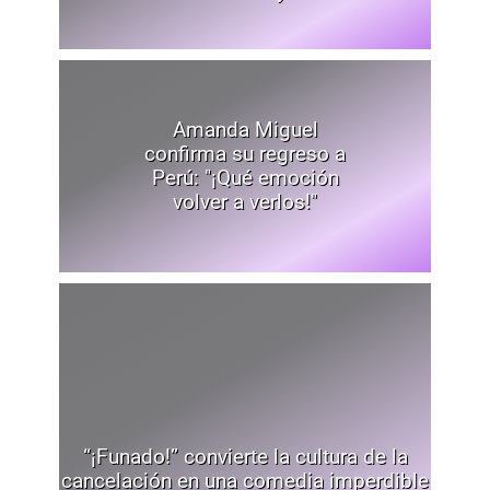
Amanda Miguel
confirma su regreso a
Perú: "¡Qué emoción
volver a verlos!"
“¡Funado!” convierte la cultura de la
cancelación en una comedia imperdible