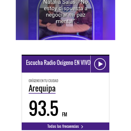
Natalia Salas: “No
estoy dispuesta a
negociar mi paz
mental”
Escucha Radio Oxígeno EN VIVO
OXÍGENO EN TU CIUDAD
Arequipa
93.5
FM
Todas las frecuencias