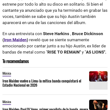
estrene por todo lo alto su disco en solitario. Si bien el
cantante ya anunciado que ya ha terminado en grabar las
voces, también se sabe que su hijo Austin también
aparecerá en una de las canciones del álbum.
En una entrevista con
Steve Harkins
,
Bruce Dickinson
(
Iron Maiden
)
reveló que se siente sumamente
emocionado por cantar junto a su hijo Austin, ex líder de
bandas de metal como "
RISE TO REMAIN"
y "
AS LIONS".
Te recomendamos
Música
Iron Maiden vuelve a Lima: la mítica banda conquistará el
Estadio Nacional en 2026
Música
Iron Maiden: Paul Di’Anno, primer vocalista de la banda, muere