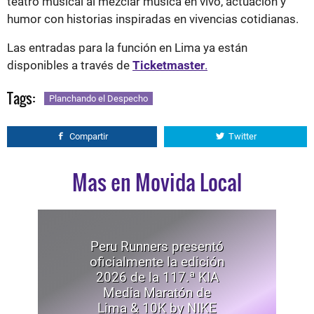
teatro musical al mezclar música en vivo, actuación y
humor con historias inspiradas en vivencias cotidianas.
Las entradas para la función en Lima ya están
disponibles a través de
Ticketmaster
.
Tags:
Planchando el Despecho
Compartir
Twitter
Mas en Movida Local
Peru Runners presentó
oficialmente la edición
2026 de la 117.ª KIA
Media Maratón de
Lima & 10K by NIKE