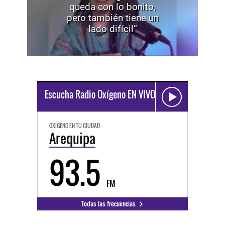
queda con lo bonito,
pero también tiene un
lado difícil”
Escucha Radio Oxígeno EN VIVO
OXÍGENO EN TU CIUDAD
Arequipa
93.5
FM
Todas las frecuencias