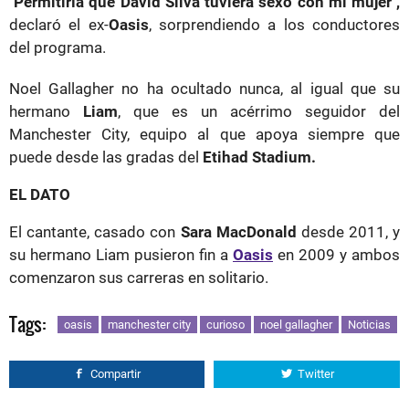
"Permitiría que David Silva tuviera sexo con mi mujer",
declaró el ex-
Oasis
, sorprendiendo a los conductores
del programa.
Noel Gallagher no ha ocultado nunca, al igual que su
hermano
Liam
, que es un acérrimo seguidor del
Manchester City, equipo al que apoya siempre que
puede desde las gradas del
Etihad Stadium.
EL DATO
El cantante, casado con
Sara MacDonald
desde 2011, y
su hermano Liam pusieron fin a
Oasis
en 2009 y ambos
comenzaron sus carreras en solitario.
Tags:
oasis
manchester city
curioso
noel gallagher
Noticias
Compartir
Twitter