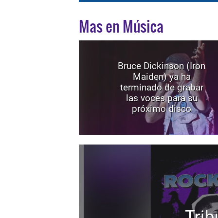
Mas en Música
Bruce Dickinson (Iron
Maiden) ya ha
terminado de grabar
las voces para su
próximo disco
Trib