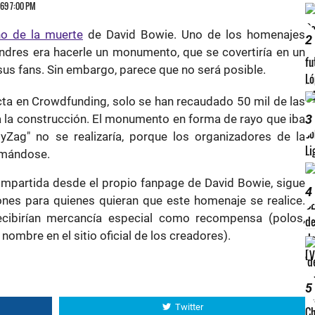
969 7:00 PM
o de la muerte
de David Bowie. Uno de los homenajes
2
ndres era hacerle un monumento, que se covertiría en un
 sus fans. Sin embargo, parece que no será posible.
ecta en Crowdfunding, solo se han recaudado 50 mil de las
a la construcción. El monumento en forma de rayo que iba
3
Zag" no se realizaría, porque los organizadores de la
imándose.
ompartida desde el propio fanpage de David Bowie, sigue
4
ones para quienes quieran que este homenaje se realice.
cibirían mercancía especial como recompensa (polos,
nombre en el sitio oficial de los creadores).
5
Twitter