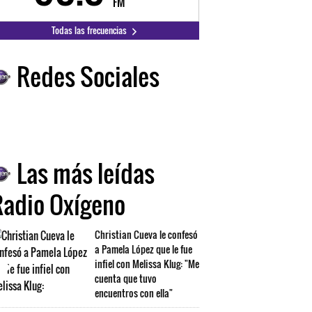
FM
FM
Todas las frecuencias
Redes Sociales
Las más leídas
Radio Oxígeno
Christian Cueva le confesó
a Pamela López que le fue
infiel con Melissa Klug: "Me
cuenta que tuvo
encuentros con ella"