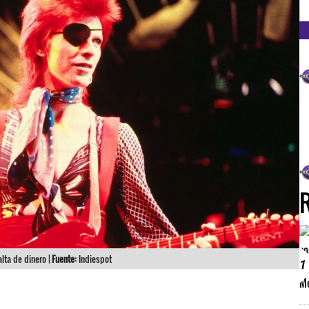
FM
lta de dinero |
Fuente:
Indiespot
1