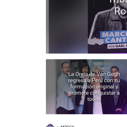
Ro
La Oreja de Van Gogh
regresa a Perú con su
formación original y
promete conquistar a
todos
MÚSICA