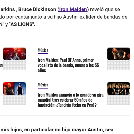
Harkins
,
Bruce Dickinson (
Iron Maiden
)
reveló que se
or cantar junto a su hijo Austin, ex líder de
bandas de
N"
y "
AS LIONS".
Música
Iron Maiden: Paul Di’Anno, primer
en
vocalista de la banda, muere a los 66
años
Música
Iron Maiden anuncia a lo grande su gira
mundial tras celebrar 50 años de
fundación: ¿Tendrán fecha en Perú?
is hijos, en particular mi hijo mayor Austin, sea