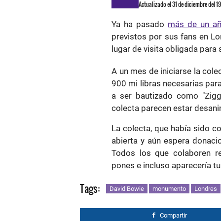
Actualizado el 31 de diciembre del 1
Ya ha pasado
más de un añ
previstos por sus fans en Lo
lugar de visita obligada para
A un mes de iniciarse la col
900 mi libras necesarias par
a ser bautizado como "Ziggy
colecta parecen estar desan
La colecta, que había sido c
abierta y aún espera donaci
Todos los que colaboren re
pones e incluso aparecería tu 
Tags:
David Bowie
monumento
Londres
Compartir