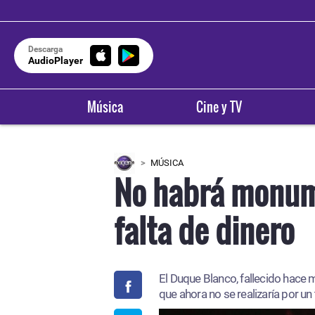
Descarga
AudioPlayer
Música
Cine y TV
MÚSICA
No habrá monum
falta de dinero
El Duque Blanco, fallecido hace
que ahora no se realizaría por un 