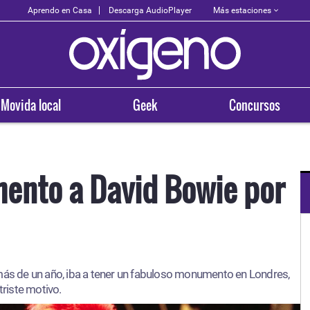
Más estaciones
Aprendo en Casa
Descarga AudioPlayer
Movida local
Geek
Concursos
ento a David Bowie por
OXÍGENO EN TU CIUDAD
Arequipa
 más de un año, iba a tener un fabuloso monumento en Londres,
93.5
triste motivo.