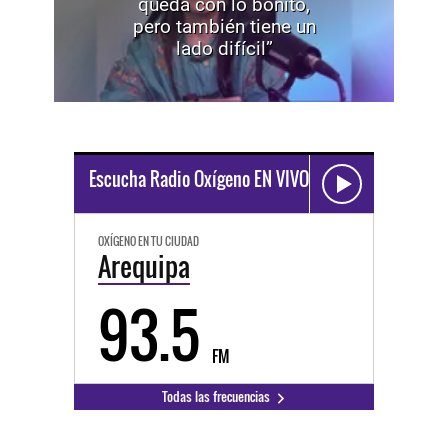
queda con lo bonito,
pero también tiene un
lado difícil”
Escucha Radio Oxígeno EN VIVO
OXÍGENO EN TU CIUDAD
Arequipa
93.5
FM
Todas las frecuencias