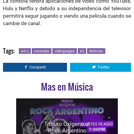
La consola tendrá aplicaciones de video como YouTube,
Hulu y Netflix y debido a su independencia del televisor
permitirá seguir jugando o viendo una película cuando se
cambie de canal.
Tags:
wii u
consolas
videojuegos
e3
Noticias
Compartir
Twitter
Mas en Música
Tributo Oxígeno al
Rock Argentino