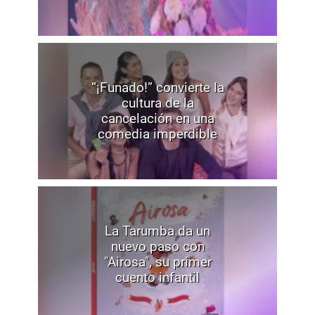
“¡Funado!” convierte la
cultura de la
cancelación en una
comedia imperdible
La Tarumba da un
nuevo paso con
"Airosa", su primer
cuento infantil