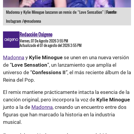
Madonna y Kylie Minogue lanzaron un remix de “Love Sensation” |
Fuente:
Instagram /@madonna
Redacción Oxigeno
Viernes, 07 De Agosto 2026 3:55 PM
Actualizado el 07 de agosto del 2026 3:55 PM
Madonna
y
Kylie Minogue
se unen en una nueva versión
de “
Love Sensation
”, un lanzamiento que amplía el
universo de “
Confessions II
”
, el más reciente álbum de la
Reina del Pop.
El remix mantiene prácticamente intacta la esencia de la
canción original, pero incorpora la voz de
Kylie Minogue
junto a la de
Madonna
, creando un encuentro entre dos
figuras que han marcado la historia en la industria
musical.