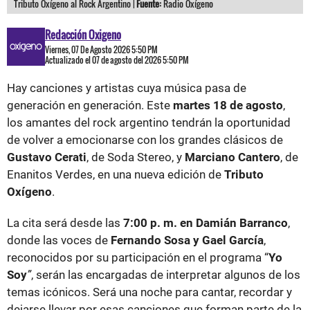
Tributo Oxígeno al Rock Argentino |
Fuente:
Radio Oxígeno
Redacción Oxigeno
Viernes, 07 De Agosto 2026 5:50 PM
Actualizado el 07 de agosto del 2026 5:50 PM
Hay canciones y artistas cuya música pasa de
generación en generación. Este
martes 18 de agosto
,
los amantes del rock argentino tendrán la oportunidad
de volver a emocionarse con los grandes clásicos de
Gustavo Cerati
, de Soda Stereo, y
Marciano Cantero
, de
Enanitos Verdes, en una nueva edición de
Tributo
Oxígeno
.
La cita será desde las
7:00 p. m. en Damián Barranco
,
donde las voces de
Fernando Sosa y Gael García
,
reconocidos por su participación en el programa “
Yo
Soy
”
, serán las encargadas de interpretar algunos de los
temas icónicos. Será una noche para cantar, recordar y
dejarse llevar por esas canciones que forman parte de la