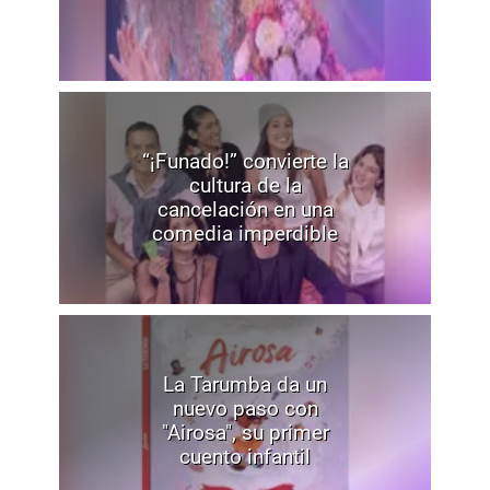
“¡Funado!” convierte la
cultura de la
cancelación en una
comedia imperdible
La Tarumba da un
nuevo paso con
"Airosa", su primer
cuento infantil