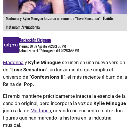
Madonna y Kylie Minogue lanzaron un remix de “Love Sensation” |
Fuente:
Instagram /@madonna
Redacción Oxigeno
Viernes, 07 De Agosto 2026 3:55 PM
Actualizado el 07 de agosto del 2026 3:55 PM
Madonna
y
Kylie Minogue
se unen en una nueva versión
de “
Love Sensation
”, un lanzamiento que amplía el
universo de “
Confessions II
”
, el más reciente álbum de la
Reina del Pop.
El remix mantiene prácticamente intacta la esencia de la
canción original, pero incorpora la voz de
Kylie Minogue
junto a la de
Madonna
, creando un encuentro entre dos
figuras que han marcado la historia en la industria
musical.