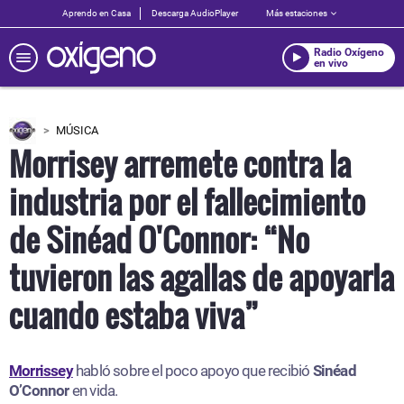
Aprendo en Casa
Descarga AudioPlayer
Más estaciones
Radio Oxígeno
en vivo
MÚSICA
Morrisey arremete contra la
industria por el fallecimiento
de Sinéad O'Connor: “No
tuvieron las agallas de apoyarla
cuando estaba viva”
Morrissey
habló sobre el poco apoyo que recibió
Sinéad
O’Connor
en vida.