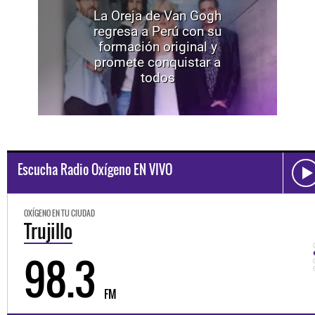
La Oreja de Van Gogh
regresa a Perú con su
formación original y
promete conquistar a
todos
Escucha Radio Oxígeno EN VIVO
OXÍGENO EN TU CIUDAD
Trujillo
98.3
FM