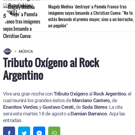
Magaly Medina 'destruye' a Pamela Franco tras
imágenes suyas besando a Christian Cueva: "No te
5
estás llevando el premio mayor, sino a un borracho,
un pegalón"
MÚSICA
Tributo Oxígeno al Rock
Argentino
Vive una gran noche con
Tributo Oxígeno
al
Rock Argentino
, el
cual reunirá los grandes éxitos de
Marciano Cantero,
de
Enanitos Verdes
, y
Gustavo Cerati,
de
Soda Stereo
. La cita
será este martes 18 de agosto a
Damian Barranco
. Aquí las
entradas.​