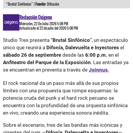
“Brutal Sinfónico” |
Fuente:
Difusión
Redacción Oxigeno
Miércoles, 22 De Julio 2026 5:08 PM
Actualizado el 22 de julio del 2026 5:08 PM
Studio Tres presenta “
Brutal Sinfónico
”, un espectáculo
único que reunirá a
Difonía, Dalevuelta e Inyectores
el
sábado 26 de septiembre
desde las
6:00 p.m.
en el
Anfiteatro del Parque de la Exposición
. Las entradas ya
se encuentran en preventa a través de
Joinnus
.
El rock nacional da un paso más allá de sus propios
límites con una propuesta que rompe esquemas: la
potencia cruda del punk y el hard rock peruano se
encuentra con la profundidad de una orquesta sinfónica
en vivo, creando una experiencia sonora inédita.
Sobre el escenario, tres de las bandas más icónicas y
vigentes del país —
Difonía, Dalevuelta e Inyectores
—