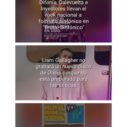
Difonía, Dalevuelta e
Inyectores llevan el
rock nacional a
formato sinfónico en
“Brutal Sinfónico”
Liam Gallagher no
grabará un nuevo disco
de Oasis porque no
está preparado para
las críticas