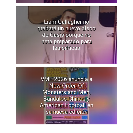
Liam Gallagher no
grabará un nuevo disco
de Oasis porque no
está preparado para
las críticas
VMF 2026 anuncia a
New Order, Of
Monsters and Men,
Bandalos Chinos y
American Football en
su nueva edición