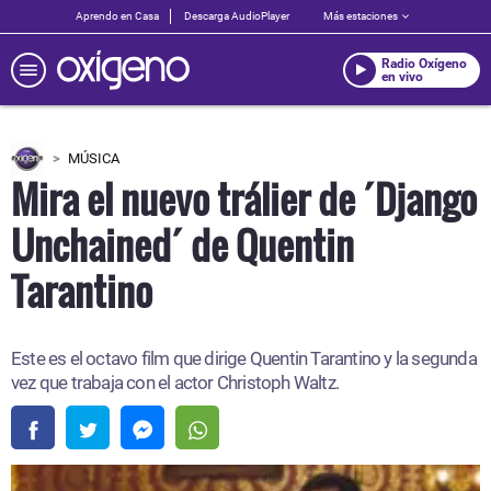
Aprendo en Casa
Descarga AudioPlayer
Más estaciones
Radio Oxígeno
en vivo
MÚSICA
Mira el nuevo trálier de ´Django
Unchained´ de Quentin
Tarantino
Este es el octavo film que dirige Quentin Tarantino y la segunda
vez que trabaja con el actor Christoph Waltz.