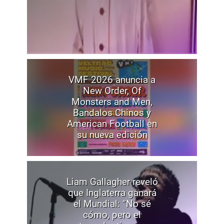
VMF 2026 anuncia a
New Order, Of
Monsters and Men,
Bandalos Chinos y
American Football en
su nueva edición
Liam Gallagher reveló
que Inglaterra ganará
el Mundial: “No sé
cómo, pero el