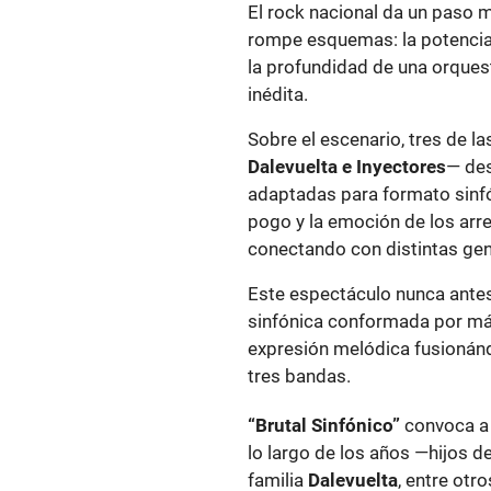
El rock nacional da un paso 
rompe esquemas: la potencia 
la profundidad de una orquest
inédita.
Sobre el escenario, tres de l
Dalevuelta e Inyectores
— des
adaptadas para formato sinfó
pogo y la emoción de los arr
conectando con distintas ge
Este espectáculo nunca antes
sinfónica conformada por má
expresión melódica fusionándo
tres bandas.
“Brutal Sinfónico”
convoca a
lo largo de los años —hijos d
familia
Dalevuelta
, entre otr