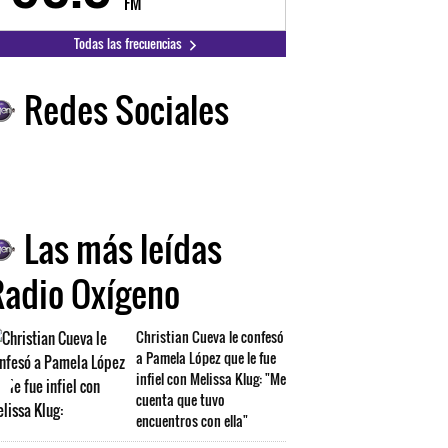
FM
FM
Todas las frecuencias
Redes Sociales
Las más leídas
Radio Oxígeno
Christian Cueva le confesó
a Pamela López que le fue
infiel con Melissa Klug: "Me
cuenta que tuvo
encuentros con ella"