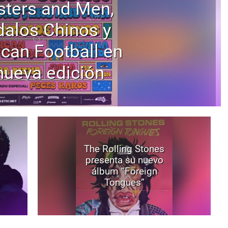
ters and Men,
alos Chinos y
can Football en
nueva edición
The Rolling Stones
presenta su nuevo
álbum “Foreign
Tongues”