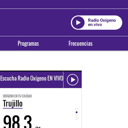
Radio Oxígeno
en vivo
Programas
Frecuencias
Escucha Radio Oxígeno EN VIVO
OXÍGENO EN TU CIUDAD
OXÍGENO EN TU CIUDAD
Trujillo
Huancayo
98.3
94.3