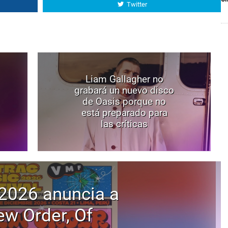
Twitter
Liam Gallagher no
grabará un nuevo disco
de Oasis porque no
está preparado para
las críticas
2026 anuncia a
w Order, Of