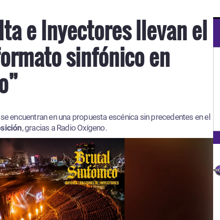
lta e Inyectores llevan el
formato sinfónico en
co”
s
se encuentran en una propuesta escénica sin precedentes en el
osición
, gracias a Radio Oxígeno.