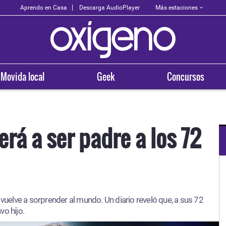
Más estaciones
Aprendo en Casa
Descarga AudioPlayer
Movida local
Geek
Concursos
erá a ser padre a los 72
OXÍGENO EN TU CIUDAD
Arequipa
 vuelve a sorprender al mundo. Un diario reveló que, a sus 72
93.5
vo hijo.