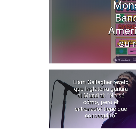
Mons
Band
Ameri
su 
Liam Gallagher reveló
que Inglaterra ganará
el Mundial: “No sé
cómo, pero el
entrenador tiene que
conseguirlo”