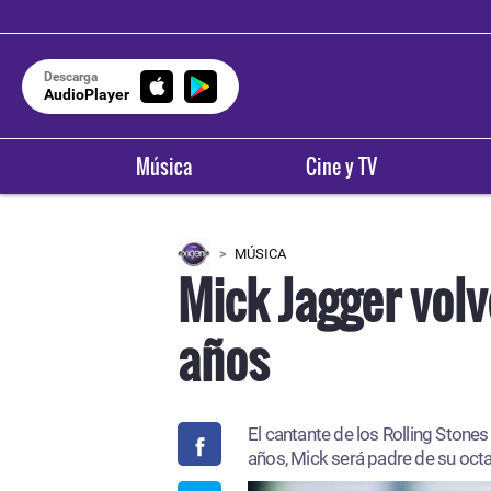
Descarga
AudioPlayer
Música
Cine y TV
MÚSICA
Mick Jagger volv
años
El cantante de los Rolling Stones
años, Mick será padre de su octa