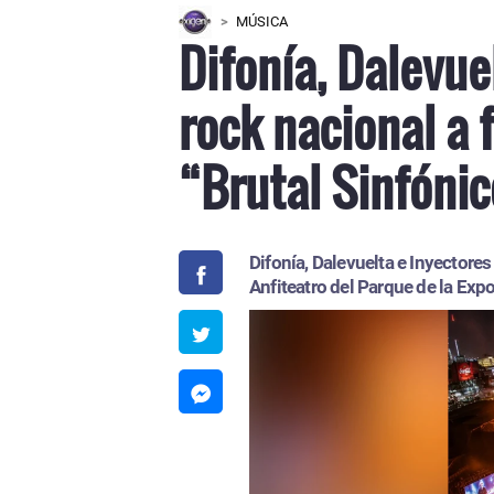
MÚSICA
Difonía, Dalevue
rock nacional a 
“Brutal Sinfóni
Difonía, Dalevuelta e Inyectore
Anfiteatro del Parque de la Exp