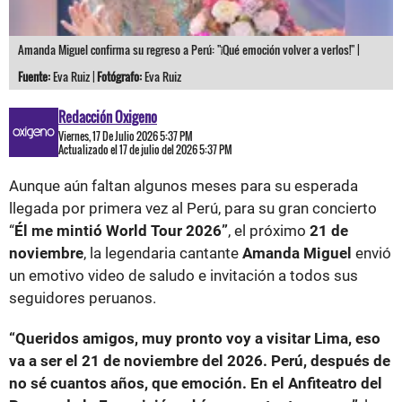
Amanda Miguel confirma su regreso a Perú: "¡Qué emoción volver a verlos!" |
Fuente:
Eva Ruiz |
Fotógrafo:
Eva Ruiz
Redacción Oxigeno
Viernes, 17 De Julio 2026 5:37 PM
Actualizado el 17 de julio del 2026 5:37 PM
Aunque aún faltan algunos meses para su esperada
llegada por primera vez al Perú, para su gran concierto
“
Él me mintió World Tour 2026”
, el próximo
21 de
noviembre
, la legendaria cantante
Amanda Miguel
envió
un emotivo video de saludo e invitación a todos sus
seguidores peruanos.
“Queridos amigos, muy pronto voy a visitar Lima, eso
va a ser el 21 de noviembre del 2026. Perú, después de
no sé cuantos años, que emoción. En el Anfiteatro del