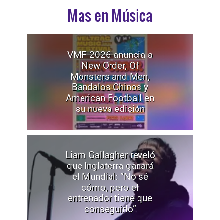
Mas en Música
VMF 2026 anuncia a
New Order, Of
Monsters and Men,
Bandalos Chinos y
American Football en
su nueva edición
Liam Gallagher reveló
que Inglaterra ganará
el Mundial: “No sé
cómo, pero el
entrenador tiene que
conseguirlo”