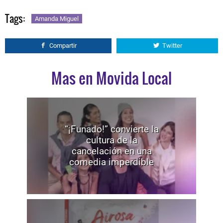
Tags:
Amanda Miguel
Compartir
Twitter
Mas en Movida Local
“¡Funado!” convierte la
cultura de la
cancelación en una
comedia imperdible