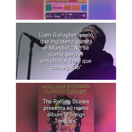
Liam Gallagher reveló
que Inglaterra ganará
el Mundial: “No sé
cómo, pero el
entrenador tiene que
conseguirlo”
The Rolling Stones
presenta su nuevo
álbum “Foreign
Tongues”