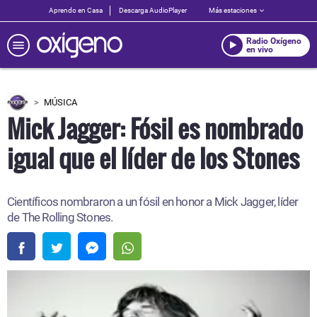
Aprendo en Casa
Descarga AudioPlayer
Más estaciones
Radio Oxígeno
en vivo
MÚSICA
Mick Jagger: Fósil es nombrado
igual que el líder de los Stones
Científicos nombraron a un fósil en honor a Mick Jagger, líder
de The Rolling Stones.