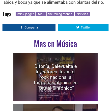
labios y boca ya que se alimentaba con plantas del río.
Tags:
mick jagger
fosil
the rolling stones
Noticias
Compartir
Twitter
Mas en Música
Difonía, Dalevuelta e
Inyectores llevan el
rock nacional a
formato sinfónico en
“Brutal Sinfónico”