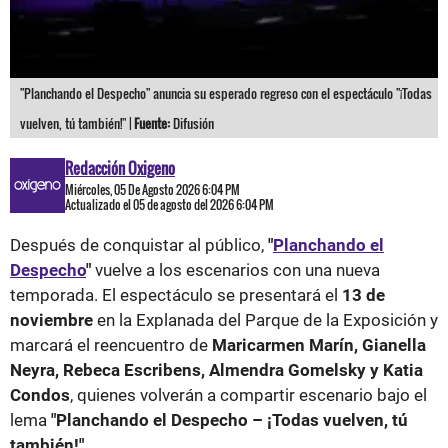
"Planchando el Despecho" anuncia su esperado regreso con el espectáculo "¡Todas
vuelven, tú también!" |
Fuente:
Difusión
Redacción Oxigeno
Miércoles, 05 De Agosto 2026 6:04 PM
Actualizado el 05 de agosto del 2026 6:04 PM
Después de conquistar al público,
"
Planchando el
Despecho
"
vuelve a los escenarios con una nueva
temporada. El espectáculo se presentará el
13 de
noviembre
en la Explanada del Parque de la Exposición y
marcará el reencuentro de
Maricarmen Marín, Gianella
Neyra, Rebeca Escribens, Almendra Gomelsky y Katia
Condos
, quienes volverán a compartir escenario bajo el
lema
"Planchando el Despecho – ¡Todas vuelven, tú
también!"
.