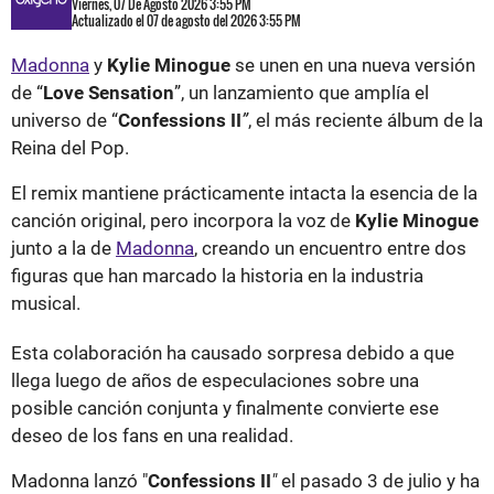
Viernes, 07 De Agosto 2026 3:55 PM
Actualizado el 07 de agosto del 2026 3:55 PM
Madonna
y
Kylie Minogue
se unen en una nueva versión
de “
Love Sensation
”, un lanzamiento que amplía el
universo de “
Confessions II
”
, el más reciente álbum de la
Reina del Pop.
El remix mantiene prácticamente intacta la esencia de la
canción original, pero incorpora la voz de
Kylie Minogue
junto a la de
Madonna
, creando un encuentro entre dos
figuras que han marcado la historia en la industria
musical.
Esta colaboración ha causado sorpresa debido a que
llega luego de años de especulaciones sobre una
posible canción conjunta y finalmente convierte ese
deseo de los fans en una realidad.
Madonna lanzó "
Confessions II
"
el pasado 3 de julio y ha