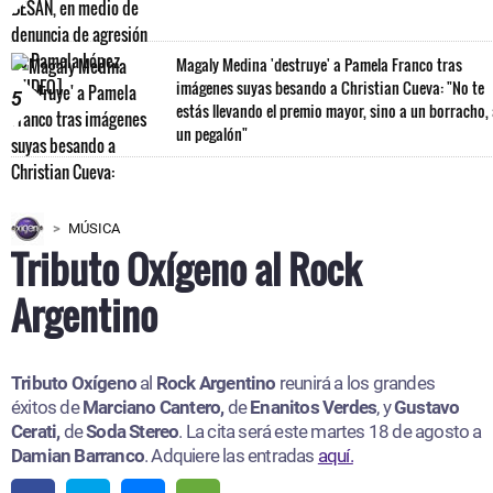
Magaly Medina 'destruye' a Pamela Franco tras
imágenes suyas besando a Christian Cueva: "No te
5
estás llevando el premio mayor, sino a un borracho,
un pegalón"
MÚSICA
Tributo Oxígeno al Rock
Argentino
Tributo Oxígeno
al
Rock Argentino
reunirá a los grandes
éxitos de
Marciano Cantero,
de
Enanitos Verdes
, y
Gustavo
Cerati,
de
Soda Stereo
. La cita será este martes 18 de agosto a
Damian Barranco
. Adquiere las entradas
aquí.