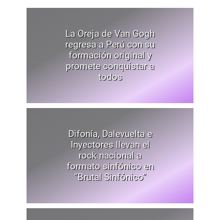
La Oreja de Van Gogh
regresa a Perú con su
formación original y
promete conquistar a
todos
Difonía, Dalevuelta e
Inyectores llevan el
rock nacional a
formato sinfónico en
“Brutal Sinfónico”