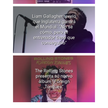
Liam Gallagher reveló
que Inglaterra ganará
el Mundial: “No sé
cómo, pero el
entrenador tiene que
conseguirlo”
The Rolling Stones
presenta su nuevo
álbum “Foreign
Tongues”