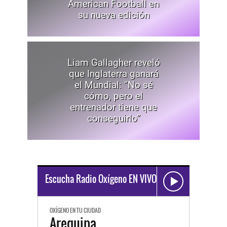
American Football en
su nueva edición
Liam Gallagher reveló
que Inglaterra ganará
el Mundial: “No sé
cómo, pero el
entrenador tiene que
conseguirlo”
Escucha Radio Oxígeno EN VIVO
OXÍGENO EN TU CIUDAD
Arequipa