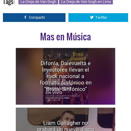
Tags:
La Oreja de Van Gogh
La Oreja de Van Gogh en Lima
Compartir
Twitter
Mas en Música
Difonía, Dalevuelta e
Inyectores llevan el
rock nacional a
formato sinfónico en
“Brutal Sinfónico”
Liam Gallagher no
grabará un nuevo disco