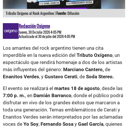
Tributo Oxígeno al Rock Argentino |
Fuente:
Difusión
Redacción Oxigeno
Jueves, 30 De Julio 2026 4:05 PM
Actualizado el 30 de julio del 2026 4:05 PM
Los amantes del rock argentino tienen una cita
imperdible en la nueva edición del
Tributo Oxígeno
, un
espectáculo que rendirá homenaje a dos de los artistas
más influyentes del género:
Marciano Cantero,
de
Enanitos Verdes
, y
Gustavo Cerati
, de
Soda Stereo.
El evento se realizará el
martes 18 de agosto
, desde las
7:00 p. m.
, en
Damián Barranco
, donde el público podrá
disfrutar en vivo de los grandes éxitos que marcaron a
toda una generación. Temas emblemáticos de Cerati y
Enanitos Verdes serán interpretados por las aclamadas
voces de
Yo Soy
,
Fernando Sosa
y
Gael García
, quienes