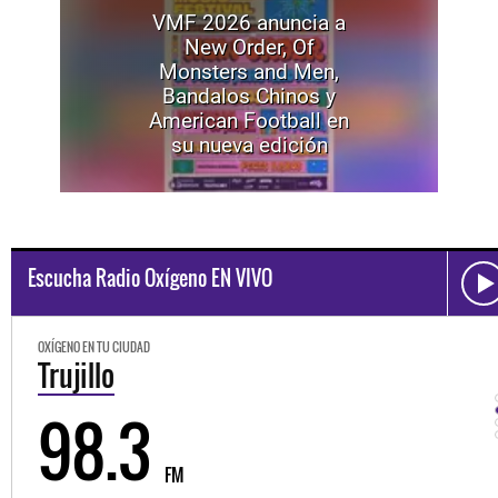
VMF 2026 anuncia a
New Order, Of
Monsters and Men,
Bandalos Chinos y
American Football en
su nueva edición
Escucha Radio Oxígeno EN VIVO
OXÍGENO EN TU CIUDAD
Trujillo
98.3
FM