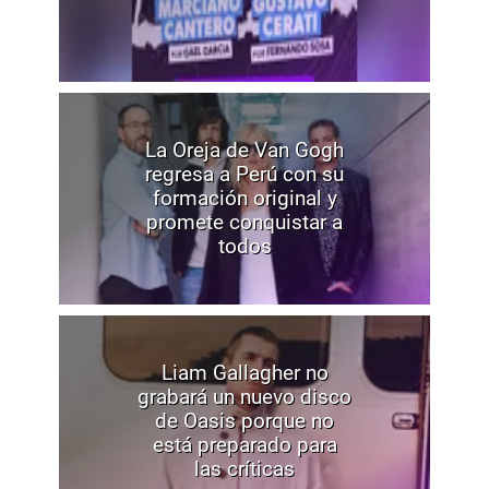
La Oreja de Van Gogh
regresa a Perú con su
formación original y
promete conquistar a
todos
Liam Gallagher no
grabará un nuevo disco
de Oasis porque no
está preparado para
las críticas