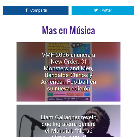
Compartir
Twitter
Mas en Música
VMF 2026 anuncia a
New Order, Of
Monsters and Men,
Bandalos Chinos y
American Football en
su nueva edición
Liam Gallagher reveló
que Inglaterra ganará
el Mundial: “No sé