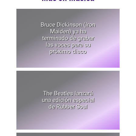
Bruce Dickinson (Iron
Maiden) ya ha
terminado de grabar
las voces para su
próximo disco
The Beatles lanzará
una edición especial
de Rubber Soul