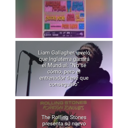
Liam Gallagher reveló
que Inglaterra ganará
el Mundial: “No sé
cómo, pero el
entrenador tiene que
conseguirlo”
The Rolling Stones
presenta su nuevo