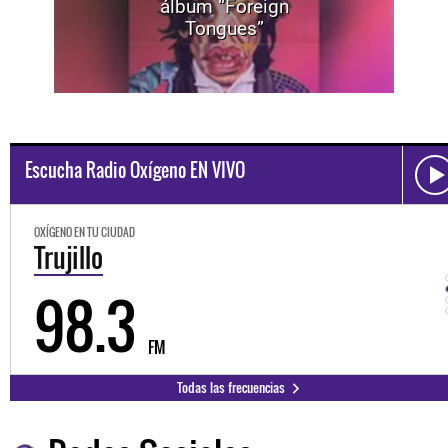
álbum “Foreign
Tongues”
Escucha Radio Oxígeno EN VIVO
OXÍGENO EN TU CIUDAD
Trujillo
98.3
FM
Todas las frecuencias