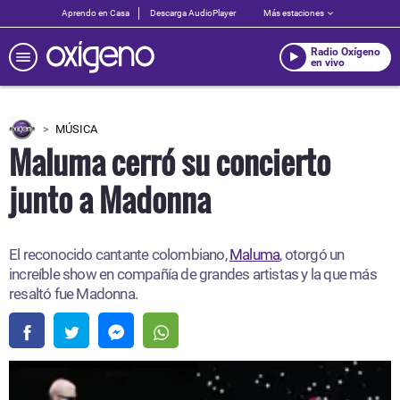
Aprendo en Casa
Descarga AudioPlayer
Más estaciones
Radio Oxígeno
en vivo
MÚSICA
Maluma cerró su concierto
junto a Madonna
El reconocido cantante colombiano,
Maluma
, otorgó un
increíble show en compañía de grandes artistas y la que más
resaltó fue Madonna.