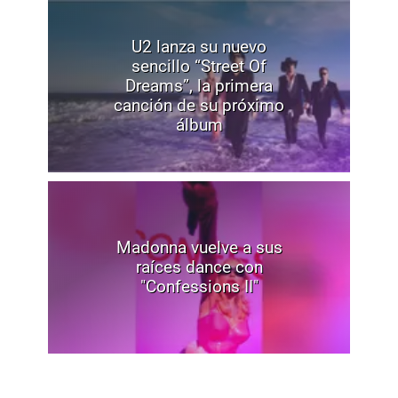
U2 lanza su nuevo
sencillo “Street Of
Dreams”, la primera
canción de su próximo
álbum
Madonna vuelve a sus
raíces dance con
"Confessions II"