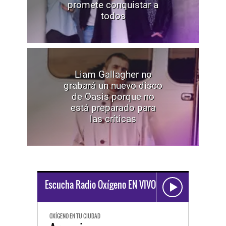
promete conquistar a
todos
Liam Gallagher no
grabará un nuevo disco
de Oasis porque no
está preparado para
las críticas
Escucha Radio Oxígeno EN VIVO
OXÍGENO EN TU CIUDAD