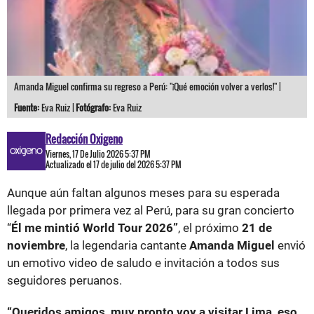
Amanda Miguel confirma su regreso a Perú: "¡Qué emoción volver a verlos!" |
Fuente:
Eva Ruiz |
Fotógrafo:
Eva Ruiz
Redacción Oxigeno
Viernes, 17 De Julio 2026 5:37 PM
Actualizado el 17 de julio del 2026 5:37 PM
Aunque aún faltan algunos meses para su esperada
llegada por primera vez al Perú, para su gran concierto
“
Él me mintió World Tour 2026”
, el próximo
21 de
noviembre
, la legendaria cantante
Amanda Miguel
envió
un emotivo video de saludo e invitación a todos sus
seguidores peruanos.
“Queridos amigos, muy pronto voy a visitar Lima, eso